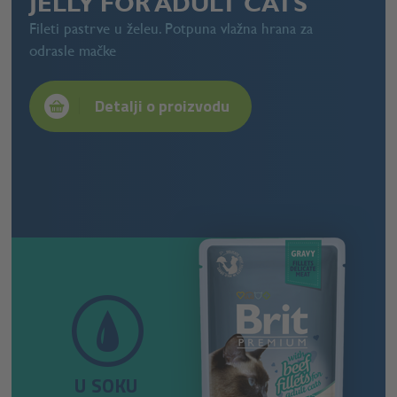
JELLY FOR ADULT CATS
Fileti pastrve u želeu. Potpuna vlažna hrana za
odrasle mačke
Detalji o proizvodu
U SOKU