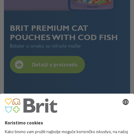
BRIT PREMIUM CAT
POUCHES WITH COD FISH
Bakalar u umaku za odrasle mačke
Detalji o proizvodu