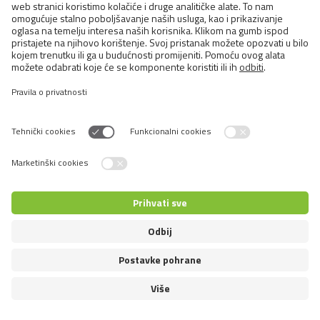
BRIT PREMIUM CAT
POUCHES WITH CHICKEN
CHUNKS FOR KITTEN
Komadići piletine u umaku za mačiće
Detalji o proizvodu