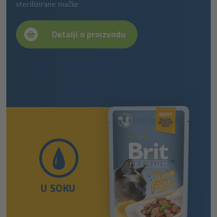
sterilizirane mačke
Detalji o proizvodu
U SOKU