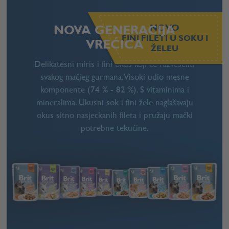
NOVO
NOVA GENERACIJA
FINI FILETI U SOKU I
VREĆICA
ŽELEU
Delikatesni miris i fini okus koji će razveseliti
svakog mačjeg gurmana. Visoki udio mesne
komponente (74 % - 82 %). S vitaminima i
mineralima. Ukusni sok i fini žele naglašavaju
okus sitno nasjeckanih fileta i pružaju mački
potrebne tekućine.