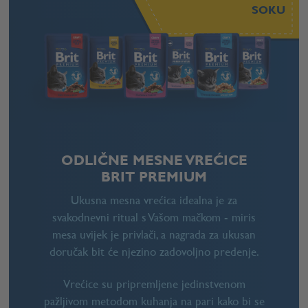
SOKU
ODLIČNE MESNE VREĆICE
BRIT PREMIUM
Ukusna mesna vrećica idealna je za
svakodnevni ritual s Vašom mačkom - miris
mesa uvijek je privlači, a nagrada za ukusan
doručak bit će njezino zadovoljno predenje.
Vrećice su pripremljene jedinstvenom
pažljivom metodom kuhanja na pari kako bi se