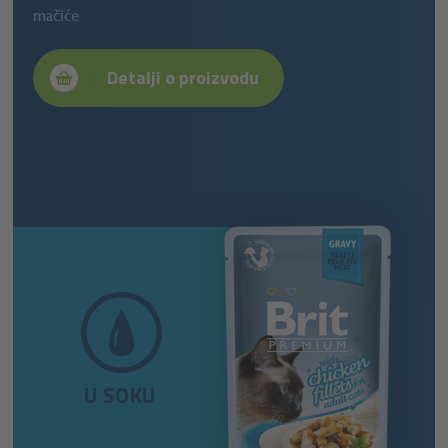
mačiće
Detalji o proizvodu
U SOKU