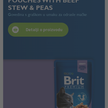
POUCHES WITH BEEF
STEW & PEAS
Govedina s graškom u umaku za odrasle mačke
Detalji o proizvodu