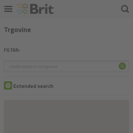
Izbornik
Traži
Trgovine
FILTAR:
Traž
Traži
Extended search