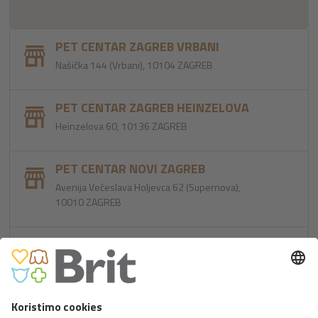
PET CENTAR ZAGREB VRBANI
Našička 144 (Vrbani), 10104 ZAGREB
PET CENTAR ZAGREB HEINZELOVA
Heinzelova 60, 10136 ZAGREB
PET CENTAR NOVI ZAGREB
Avenija Većeslava Holjevca 62 (Supernova),
10010 ZAGREB
PET CENTAR ZAGREB DUBRAVA
Dubrava 256k/1 (okretište Dubec), 10040
ZAGREB