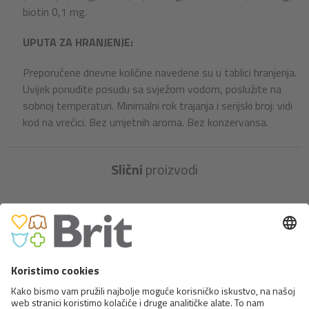
biotin 0,1 mg.
UPUTA ZA HRANJENJE:
Preporučene dnevne količine navedene su u tablici hranjenja.
Uvijek ponudite posudu sa svježom vodom, poslužite na
sobnoj temperaturi. Minimalni rok trajanja i serijski broj: vidi
kod na vrećici. Bez umjetnih aroma. Bez konzervansa.
Slični
proizvodi