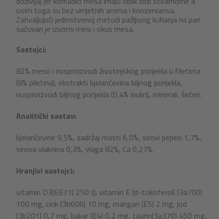
doživljaj jer komadići mesa imaju oblik bliži stvarnome a
osim toga su bez umjetnih aroma i konzervansa.
Zahvaljujući jedinstvenoj metodi pažljivog kuhanja na pari
sačuvan je izvorni miris i okus mesa.
Sastojci:
82% meso i nusproizvodi životinjskog porijekla u filetima
(8% piletina), ekstrakti bjelančevina biljnog porijekla,
nusproizvodi biljnog porijekla (0,4% inulin), minerali, šećeri.
Analitički sastav:
bjelančevine 9,5%, sadržaj masti 6,0%, sirovi pepeo 1,7%,
sirova vlaknina 0,3%, vlaga 82%, Ca 0,27%.
Hranjivi sastojci:
vitamin D3(E671) 250 IJ, vitamin E (α-tokoferol) (3a700)
100 mg, cink (3b606) 10 mg, mangan (E5) 2 mg, jod
(3b201) 0,7 mg, bakar (E4) 0,2 mg, taurin(3a370) 450 mg,