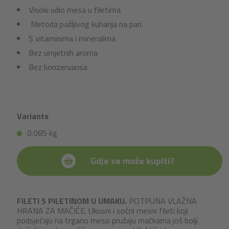
Visoki udio mesa u filetima
Metoda pažljivog kuhanja na pari
S vitaminima i mineralima
Bez umjetnih aroma
Bez konzervansa
Variants
0.085 kg
Gdje se može kupiti?
FILETI S PILETINOM U UMAKU.
POTPUNA VLAŽNA
HRANA ZA MAČIĆE. Ukusni i sočni mesni fileti koji
podsjećaju na trgano meso pružaju mačkama još bolji