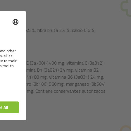
izas bruta 5,5 %, fibra bruta 3,4 %, calcio 0,6 %,
IU, vitamina E (3a700) 4400 mg, vitamina C (3a312)
0) 4,8 mg, vitamina B1 (3a821) 24 mg, vitamina B2
o cálcico (3a841) 80 mg, vitamina B6 (3a831) 24 mg,
06) 665 mg, hierro (3b106) 580 mg, manganeso (3b504)
o (3b810) 1,3 mg. Contiene conservantes autorizados