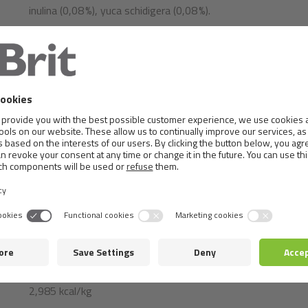
inulina (0,08 %), yuca schidigera (0,08 %).
Componentes analíticos:
proteína bruta 24,0 %, grasa bruta 3,5 %, humedad 17,0 %, cen
fósforo 0,5 %, sodio 0,5 %.
Composición nutricional:
vitamina A (3a672a) 200000 IU, vitamina D3 (3a671) 12600 
5000 mg, cloruro de colina (3a890) 4800 mg, biotina (3a88
(3a825i) 30 mg, niacinamida (3a315) 120 mg, D-pantotenat
ácido fólico (3a316) 4 mg, vitamina B12 0,3 mg, zinc (3b6
285 mg, yodo (3b201) 5,2 mg, cobre (3b406) 100 mg, seleni
por la UE: ácido cítrico (1a330), ácido DL-málico (1a296).
Metabolizable energy:
2,985 kcal/kg