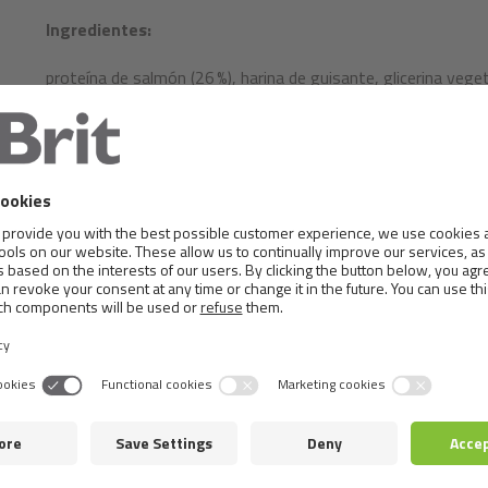
Ingredientes:
proteína de salmón (26 %), harina de guisante, glicerina veget
metilsulfonilmetano (5 %), hígado de pollo hidrolizado, colágen
Schizochytrium limacinum), melaza, cáscaras de huevo (1 %), 
(Uncaria tomentosa) (0,5 %), extracto de mejillón de concha ve
Componentes analíticos:
proteína bruta 18,0 %, grasa bruta 3,5 %, humedad 17,0 %, cen
fósforo 0,5 %, sodio 0,5 %, ácidos grasos omega-3 1,0 %, á
DHA (22:6 n-3) 0,3 %. Aditivos nutricionales por kg: vitam
por la UE: ácido cítrico (1a330), ácido DL-málico (1a296).
Composición nutricional:
vitamina C (3a312) 5.000 mg, Con conservantes aprobados por
(1a296).