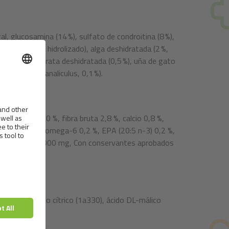
al, glucosamina (14 %), sulfato de condroitina (8 %),
o (4 %, tipo I hidrolizado), alga deshidratada (2 %,
Boswellia serrata deshidratada (0,5 %), uña de gato
rde (Perna canaliculus, 0,1 %).
iza bruta 6,0 %, fibra bruta 2,8 %, calcio 0,8 %,
cidos grasos omega-6 0,2 %, EPA (20:5 n-3) 0,2 %,
ina C (3a312) 5.000 mg, Con conservantes aprobados
 la UE: ácido cítrico (1a330), ácido DL-málico