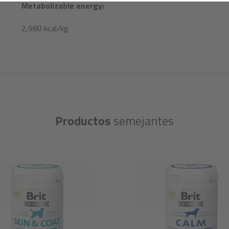
Metabolizable energy:
2,980 kcal/kg
Productos
semejantes