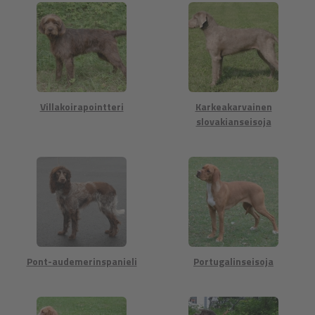
Villakoirapointteri
Karkeakarvainen
slovakianseisoja
Pont-audemerinspanieli
Portugalinseisoja