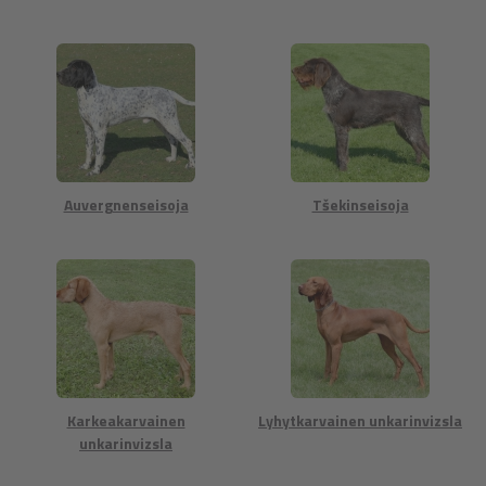
Auvergnenseisoja
Tšekinseisoja
Karkeakarvainen
Lyhytkarvainen unkarinvizsla
unkarinvizsla