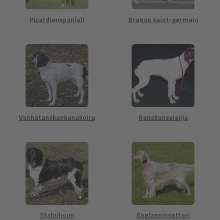
Picardienspanieli
Braque saint-germain
Vanhatanskankanakoira
Ranskanseisoja
Stabijhoun
Englanninsetteri