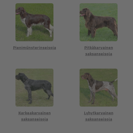
Pienimünsterinseisoja
Pitkäkarvainen
saksanseisoja
Karkeakarvainen
Lyhytkarvainen
saksanseisoja
saksanseisoja