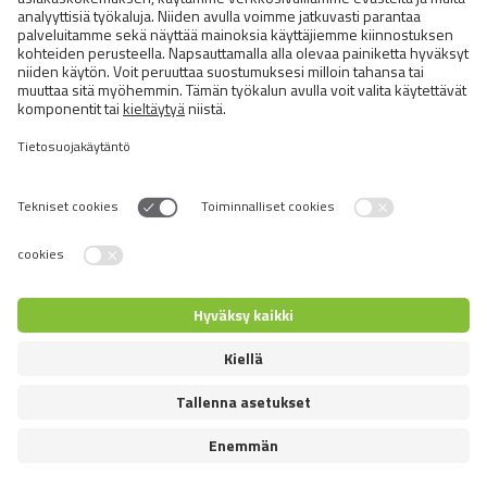
Exotic and Persian Cats
Semi-longhaired Cats
Short-haired and Somali Cats
Siamese and Oriental Cats
Unrecognized Breeds
Switch language
© 2026 VAFO PRAHA s.r.o. Kaikki oikeudet pidätetään