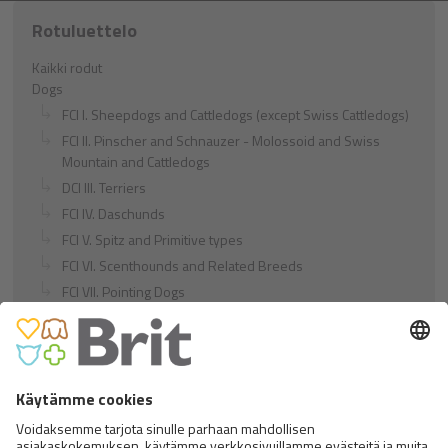
Rotuluettelo
Kaikki rodut
Dogs
FCI I. Sheepdogs and Cattledogs (except Swiss Cattledogs)
FCI II. Pinscher and Schnauzer - Molossoid and Swiss
Mountain and Cattledogs
DCI III. Terriers
FCI IV. Daschunds
FCI V. Spitz and Primitive types
FCI VI. Scenthounds and Related Breeds
FCI VII. Pointing Dogs
FCI VIII. Retrievers - Flushing Dogs - Water Dogs
FCI IX. Companion and Toy Dogs
FCI X. Sighthounds
FCI Breeds provisionally accepted
Cats