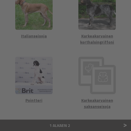
Italianseisoja
Karkeakarvainen
korthalsingriffoni
Pointteri
Karkeakarvainen
saksanseisoja
>
1 ALKAEN 2