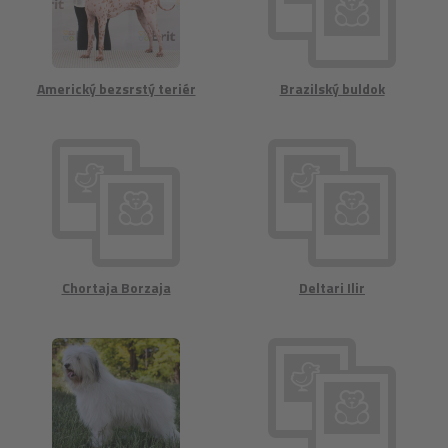
Americký bezsrstý teriér
Brazilský buldok
Chortaja Borzaja
Deltari Ilir