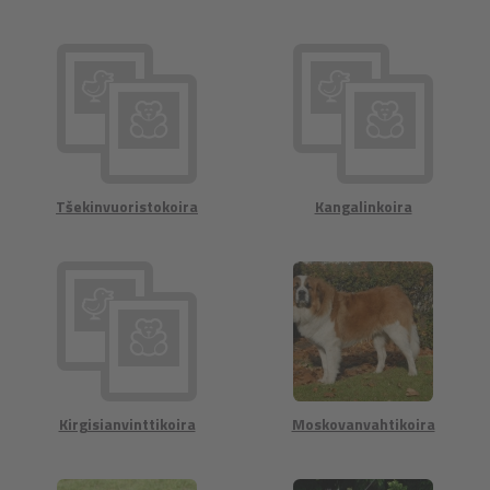
Tšekinvuoristokoira
Kangalinkoira
Kirgisianvinttikoira
Moskovanvahtikoira