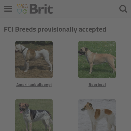
Valikko
Hae
FCI Breeds provisionally accepted
Amerikanbulldoggi
Boerboel