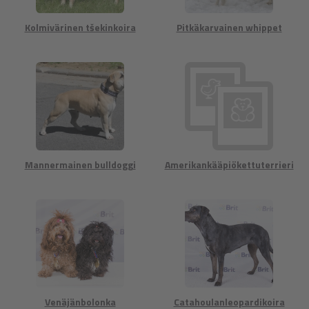
Kolmivärinen tšekinkoira
Pitkäkarvainen whippet
Mannermainen bulldoggi
Amerikankääpiökettuterrieri
Venäjänbolonka
Catahoulanleopardikoira