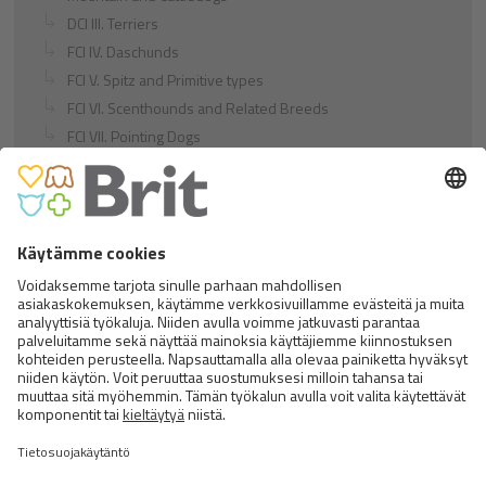
DCI III. Terriers
FCI IV. Daschunds
FCI V. Spitz and Primitive types
FCI VI. Scenthounds and Related Breeds
FCI VII. Pointing Dogs
FCI VIII. Retrievers - Flushing Dogs - Water Dogs
FCI IX. Companion and Toy Dogs
FCI X. Sighthounds
FCI Breeds provisionally accepted
Cats
Exotic and Persian Cats
Semi-longhaired Cats
Short-haired and Somali Cats
Siamese and Oriental Cats
Unrecognized Breeds