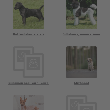
Patterdalenterrieri
Villakoira, monivärinen
Punainen pesukarhukoira
Mixbreed