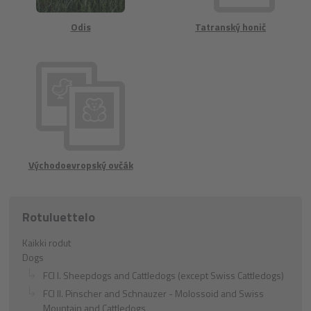
Odis
Tatranský honič
Východoevropský ovčák
Rotuluettelo
Kaikki rodut
Dogs
FCI I. Sheepdogs and Cattledogs (except Swiss Cattledogs)
FCI II. Pinscher and Schnauzer - Molossoid and Swiss
Mountain and Cattledogs