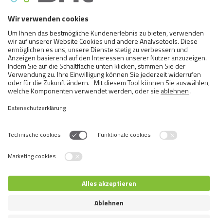
Chrome
Firefox
Internet Explorer
Edge
Safari
Opera
iOS
Android
Switch language
© 2026 VAFO PRAHA s.r.o. Alle Rechte vorbehalten