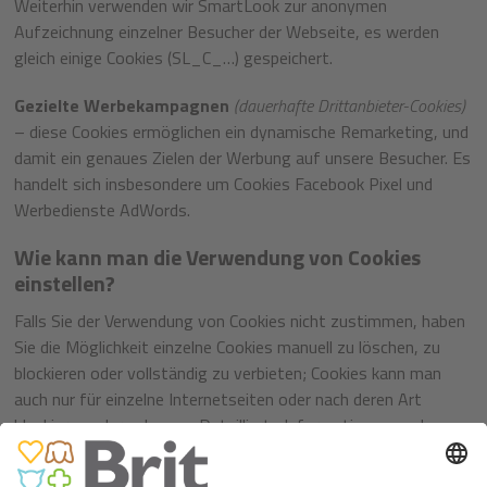
Weiterhin verwenden wir SmartLook zur anonymen
Aufzeichnung einzelner Besucher der Webseite, es werden
gleich einige Cookies (SL_C_…) gespeichert.
Gezielte Werbekampagnen
(dauerhafte Drittanbieter-Cookies)
– diese Cookies ermöglichen ein dynamische Remarketing, und
damit ein genaues Zielen der Werbung auf unsere Besucher. Es
handelt sich insbesondere um Cookies Facebook Pixel und
Werbedienste AdWords.
Wie kann man die Verwendung von Cookies
einstellen?
Falls Sie der Verwendung von Cookies nicht zustimmen, haben
Sie die Möglichkeit einzelne Cookies manuell zu löschen, zu
blockieren oder vollständig zu verbieten; Cookies kann man
auch nur für einzelne Internetseiten oder nach deren Art
blockieren oder zulassen. Detaillierte Informationen zu den
Cookie-Einstellungen finden Sie auf der Webseite des
jeweiligen Browseranbieters: