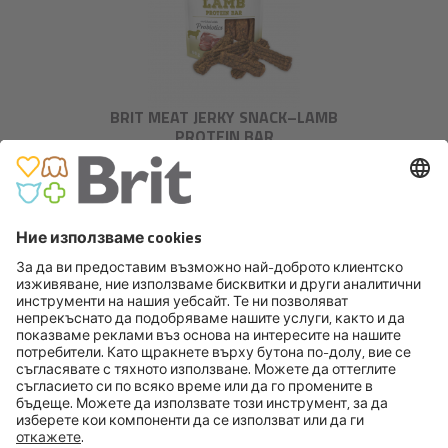
BRIT MEAT JERKY SNACK–LAMB
PROTEIN BAR
BRIT CARE DOG FUNCTIONAL
SNACK IMMUNITY INSECT