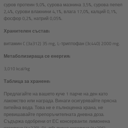
суров протеин 9,0%, сурова мазнина 3,5%, сурова пепел
2,4%, сурови влакнини 4,1%, влага 17,0%, калций 0,1%,
фосфор 0,2%, натрий 0,05%.
Хранителен състав:
витамин C (3a312) 35 mg, L-триптофан (3c440) 2000 mg.
Метаболизираща се енергия:
3,010 kcal/kg
Таблица за хранене:
Предлагайте на вашето куче 1 парче на ден като
лакомство или награда. Винаги осигурявайте прясна
питейна вода. Това не е пълноценна храна, не
превишавайте препоръчителната дневна доза.
Съдържа одобрени от ЕС консерванти: лимонена
киселина (1a330), DL-ябълчена киселина (1a296).