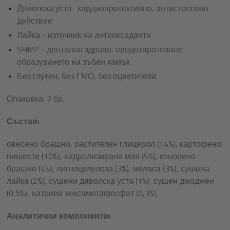
Дяволска уста- кардиопротективно, антистресово
действие
Лайка - източник на антиоксиданти
SHMP - дентално здраве, предотвратяване
образуването на зъбен камък
Без глутен, без ГМО, без оцветители
Опаковка: 7 бр.
Състав:
овесено брашно, растителен глицерол (14%), картофено
нишесте (10%), хидролизирана мая (5%), конопено
брашно (4%), лигноцелулоза (3%), меласа (3%), сушена
лайка (2%), сушени дяволска уста (1%), сушен джоджен
(0,5%), натриев хексаметафосфат (0,3%).
Аналитични компоненти: