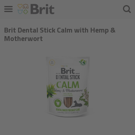
Меню
Търс
на
проду
Brit Dental Stick Calm with Hemp &
Motherwort​