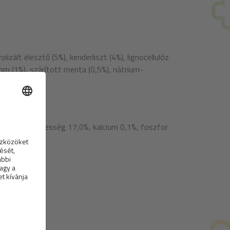
lizált élesztő (5%), kenderliszt (4%), lignocellulóz
amom (1%), szárított menta (0,5%), nátrium-
st 4,1%, nedvesség 17,0%, kalcium 0,1%, foszfor