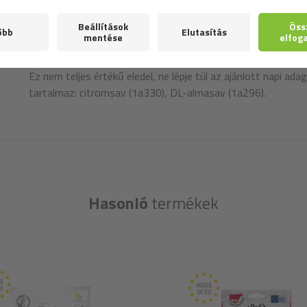
Etetési:
djon kutyájának napi 1 darabot csemegeként vagy jutalomfala
Ez nem teljes értékű eledel, ne lépje túl az ajánlott napi ad
tartalmaz: citromsav (1a330), DL-almasav (1a296).
Hasonló
termékek