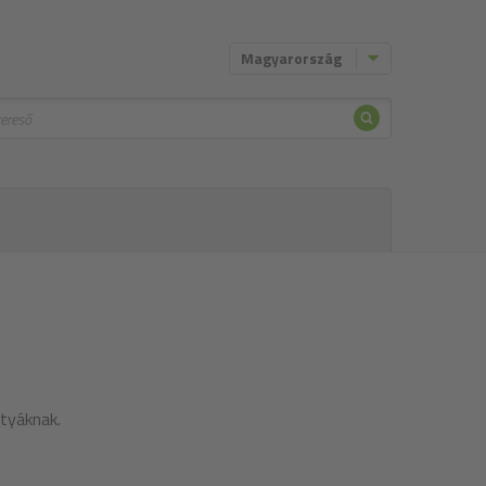
Magyarország
Keresni
tyáknak.