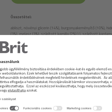
Összetétel:
abliszt, növényi glicerin (14%), burgonyakeményítő (10%), hidro
(3%), melasz (3%), szárított kamilla (2%) ) ), szárított kard
hexametafoszfát (0,3%).
analitikai alkotóelemek:
nyersfehérje 9,0%, nyerszsír 3,5%, nyershamu 2,4%, nyersro
0,2%, nátrium 0,05%.
Tápanyag összetétele:
C-vitamin (3a312) 35 mg, L-triptofán (3c440) 2000 mg.
Metabolizable energy:
3,010 kcal/kg