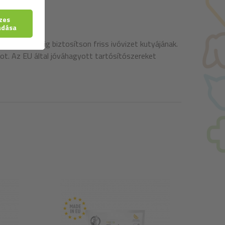
tként. Mindig biztosítson friss ivóvizet kutyájának.
agot. Az EU által jóváhagyott tartósítószereket