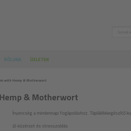
Keresni
RÓLUNK
ÜZLETEK
Calm with Hemp & Motherwort​
h Hemp & Motherwort​
Ínyencség a mindennapi fogápoláshoz. Táplálékkiegészítő ku
Jó közérzet és stresszoldás