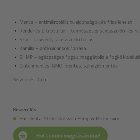
Menta – antimikrobiális tulajdonságok és friss lehelet
Kender és L-triptofán – természetes stresszoldó- és rel
Szív – szívvédő, stresszoldó hatás
Kamilla – antioxidánsok forrása
SHMP – egészséges fogak, meggátolja a fogkő kialakul
Gluténmentes, GMO-mentes, színezékmentes
Kiszerelés: 7 db.
Kiszerelés
Brit Dental Stick Calm with Hemp & Motherwort
Hol tudom megvásárolni?