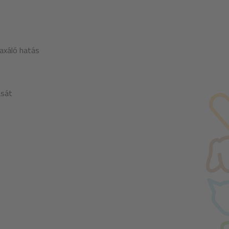
axáló hatás
ását