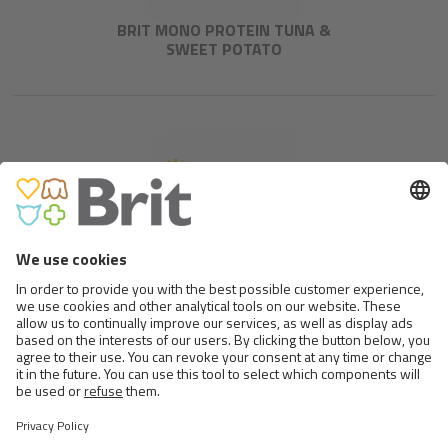
BRIT MONO PROTEIN TUNA &
SWEET POTATO
LET’S BITE MEAT SNACKS.
SALMON BITES.
<
>
9 ВІД14