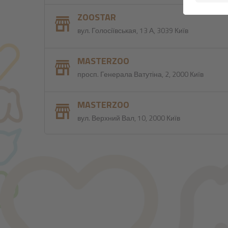
ZOOSTAR
вул. Голосіївськая, 13 А, 3039 Київ
MASTERZOO
просп. Генерала Ватутіна, 2, 2000 Київ
MASTERZOO
вул. Верхний Вал, 10, 2000 Київ
MASTER ZOO
вул. Січових Стрільців, 68, 2000 Київ
MASTERZOO
бульвар Лесі Українки, 24, 1133 Київ