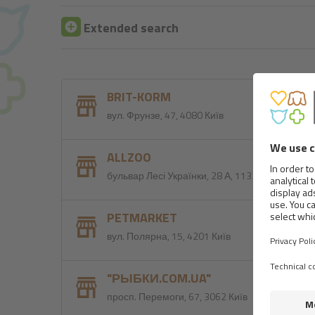
Extended search
BRIT-KORM
вул. Фрунзе, 47, 4080 Київ
ALLZOO
бульвар Лесі Українки, 28 А, 1133 Київ
PETMARKET
вул. Полярна, 15, 4201 Київ
"РЫБКИ.COM.UA"
просп. Перемоги, 67, 3062 Київ