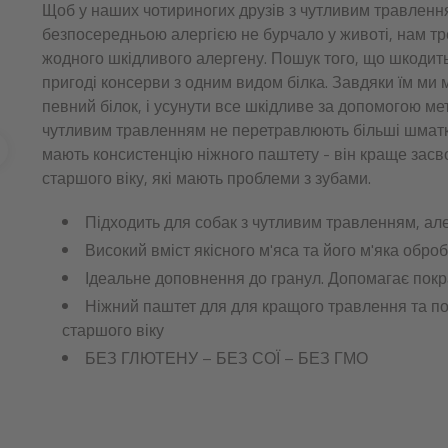
Щоб у наших чотириногих друзів з чутливим травлен
безпосередньою алергією не бурчало у животі, нам тре
жодного шкідливого алергену. Пошук того, що шкодить,
пригоді консерви з одним видом білка. Завдяки їм ми 
певний білок, і усунути все шкідливе за допомогою ме
чутливим травленням не перетравлюють більші шматки 
мають консистенцію ніжного паштету - він краще засв
старшого віку, які мають проблеми з зубами.
Підходить для собак з чутливим травленням, ал
Високий вміст якісного м'яса та його м'яка оброб
Ідеальне доповнення до гранул. Допомагає покр
Ніжний паштет для для кращого травлення та 
старшого віку
БЕЗ ГЛЮТЕНУ – БЕЗ СОЇ – БЕЗ ГМО