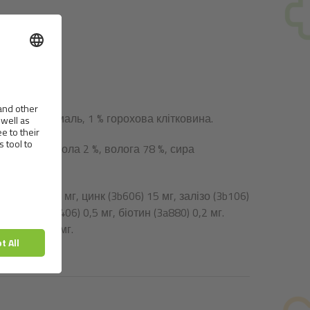
роховий крохмаль, 1 % горохова клітковина.
 7 %, сира зола 2 %, волога 78 %, сира
4 %.
(3a700) 100 мг, цинк (3b606) 15 мг, залізо (3b106)
г, мідь (3b406) 0,5 мг, біотин (3a880) 0,2 мг.
E410) 5 000 мг.