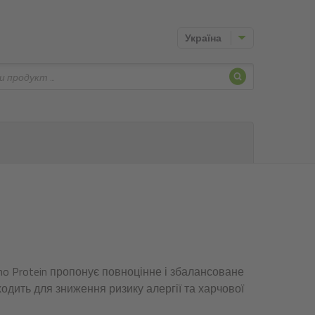
Україна
Шукати
rotein пропонує повноцінне і збалансоване
ходить для зниження ризику алергії та харчової