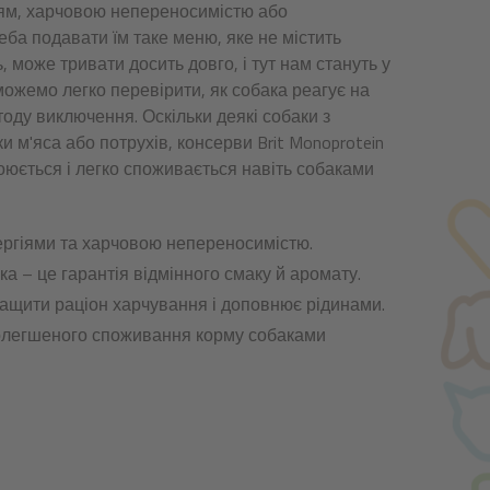
ням, харчовою непереносимістю або
ба подавати їм таке меню, яке не містить
 може тривати досить довго, і тут нам стануть у
можемо легко перевірити, як собака реагує на
тоду виключення. Оскільки деякі собаки з
м'яса або потрухів, консерви Brit Monoprotein
оюється і легко споживається навіть собаками
ергіями та харчовою непереносимістю.
ка – це гарантія відмінного смаку й аромату.
ащити раціон харчування і доповнює рідинами.
полегшеного споживання корму собаками