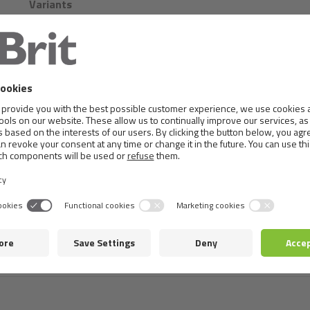
Variants
0.4 kg
купити
Склад:
70 % ягня (м'ясо, субпродукти), 4 % рис, 3 % го
Аналітичні компоненти:
сирий протеїн 9 %, вміст жиру
клітковина 0,7 %, кальцій 0,2 %, фосфор 0,3 %, натрій 0,
Поживний склад:
вітамін D3 (3a671) 250 МО, вітамін E 
10 мг, марганець (3b504) 3 мг, йодид калію (3b201) 0,75 м
Технологічні добавки в 1 кг: камедь ріжкового дерева (