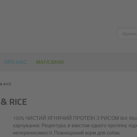
Шукати
ПРО НАС
МАГАЗИНИ
& RICE
& RICE
100% ЧИСТИЙ ЯГНЯЧИЙ ПРОТЕЇН З РИСОМ Brit Mono P
харчування. Рецептура зі вмістом одного протеїну під
непереносимості. Повноцінний корм для собак.