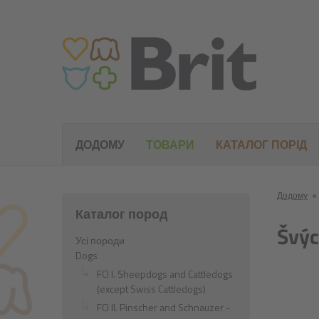
ДОДОМУ
ТОВАРИ
КАТАЛОГ ПОРІД
Додому
●
Каталог пород
Švýc
Усі породи
Dogs
FCI I. Sheepdogs and Cattledogs
(except Swiss Cattledogs)
FCI II. Pinscher and Schnauzer -