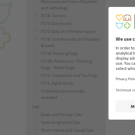
Molossoid and Swiss Mountain
and Cattledogs
DCI III. Terriers
FCI IV. Daschunds
FCI V. Spitz and Primitive types
FCI VI. Scenthounds and Related
Breeds
FCI VII. Pointing Dogs
FCI VIII. Retrievers - Flushing
Dogs - Water Dogs
FCI IX. Companion and Toy Dogs
FCI X. Sighthounds
FCI Breeds provisionally
accepted
Cats
Exotic and Persian Cats
Semi-longhaired Cats
Short-haired and Somali Cats