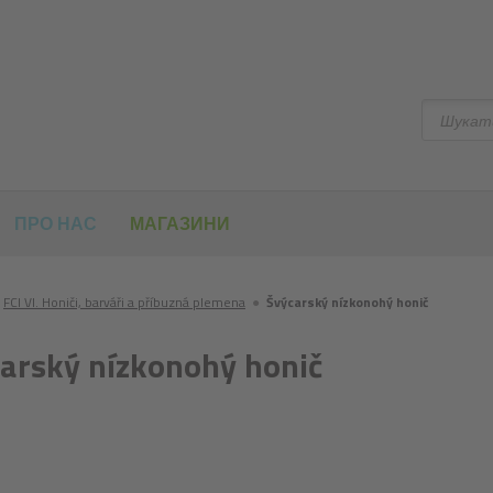
Шукати
ПРО НАС
МАГАЗИНИ
FCI VI. Honiči, barváři a příbuzná plemena
●
Švýcarský nízkonohý honič
arský nízkonohý honič