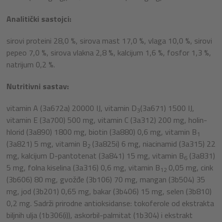
Analitički sastojci:
sirovi proteini 28,0 %, sirova mast 17,0 %, vlaga 10,0 %, sirovi
pepeo 7,0 %, sirova vlakna 2,8 %, kalcijum 1,6 %, fosfor 1,3 %,
natrijum 0,2 %.
Nutritivni sastav:
vitamin A (3a672a) 20000 IJ, vitamin D
(3a671) 1500 IJ,
3
vitamin E (3a700) 500 mg, vitamin C (3a312) 200 mg, holin-
hlorid (3a890) 1800 mg, biotin (3a880) 0,6 mg, vitamin B
1
(3a821) 5 mg, vitamin B
(3a825i) 6 mg, niacinamid (3a315) 22
2
mg, kalcijum D-pantotenat (3a841) 15 mg, vitamin B
(3a831)
6
5 mg, folna kiselina (3a316) 0,6 mg, vitamin B
0,05 mg, cink
12
(3b606) 80 mg, gvožđe (3b106) 70 mg, mangan (3b504) 35
mg, jod (3b201) 0,65 mg, bakar (3b406) 15 mg, selen (3b810)
0,2 mg. Sadrži prirodne antioksidanse: tokoferole od ekstrakta
biljnih ulja (1b306(i)), askorbil-palmitat (1b304) i ekstrakt