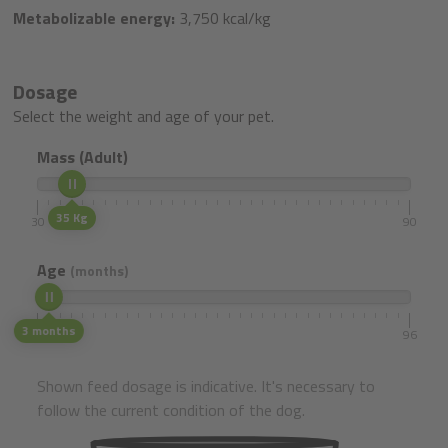
Metabolizable energy:
3,750 kcal/kg
Dosage
Select the weight and age of your pet.
Mass (Adult)
35 Kg
30
90
Age
(months)
3 months
1
96
Shown feed dosage is indicative. It's necessary to
follow the current condition of the dog.