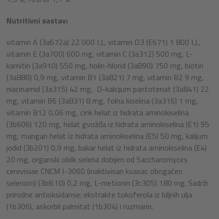
Nutritivni sastav:
vitamin A (3a672a) 22 000 I.J., vitamin D3 (E671) 1 800 I.J.,
vitamin E (3a700) 600 mg, vitamin C (3a312) 500 mg, L-
karnitin (3a910) 550 mg, holin-hlorid (3a890) 750 mg, biotin
(3a880) 0,9 mg, vitamin B1 (3a821) 7 mg, vitamin B2 9 mg,
niacinamid (3a315) 42 mg, D-kalcijum pantotenat (3a841) 22
mg, vitamin B6 (3a831) 8 mg, folna kiselina (3a316) 1 mg,
vitamin B12 0,06 mg, cink helat iz hidrata aminokiselina
(3b606) 120 mg, helat gvožđa iz hidrata aminokiselina (E1) 95
mg, mangan helat iz hidrata aminokiselina (E5) 50 mg, kalijum
jodid (3b201) 0,9 mg, bakar helat iz hidrata aminokiselina (E4)
20 mg, organski oblik selena dobijen od Saccharomyces
cerevisiae CNCM I-3060 (inaktivisan kvasac obogaćen
selenom) (3b8.10) 0,2 mg, L-metionin (3c305) 180 mg. Sadrži
prirodne antioksidanse: ekstrakte tokoferola iz biljnih ulja
(1b306), askorbil palmitat (1b304) i ruzmarin.