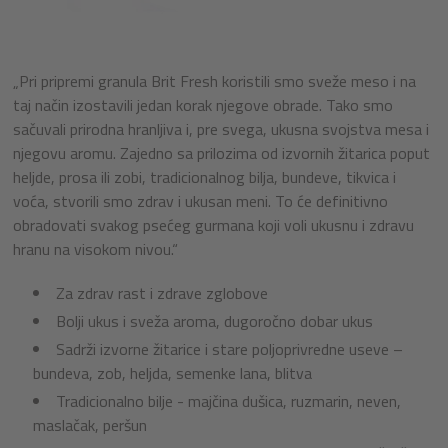
„Pri pripremi granula Brit Fresh koristili smo sveže meso i na
taj način izostavili jedan korak njegove obrade. Tako smo
sačuvali prirodna hranljiva i, pre svega, ukusna svojstva mesa i
njegovu aromu. Zajedno sa prilozima od izvornih žitarica poput
heljde, prosa ili zobi, tradicionalnog bilja, bundeve, tikvica i
voća, stvorili smo zdrav i ukusan meni. To će definitivno
obradovati svakog psećeg gurmana koji voli ukusnu i zdravu
hranu na visokom nivou.“
Za zdrav rast i zdrave zglobove
Bolji ukus i sveža aroma, dugoročno dobar ukus
Sadrži izvorne žitarice i stare poljoprivredne useve –
bundeva, zob, heljda, semenke lana, blitva
Tradicionalno bilje - majčina dušica, ruzmarin, neven,
maslačak, peršun