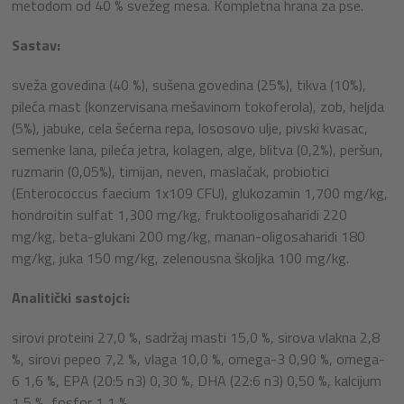
metodom od 40 % svežeg mesa. Kompletna hrana za pse.
Sastav:
sveža govedina (40 %), sušena govedina (25%), tikva (10%),
pileća mast (konzervisana mešavinom tokoferola), zob, heljda
(5%), jabuke, cela šećerna repa, lososovo ulje, pivski kvasac,
semenke lana, pileća jetra, kolagen, alge, blitva (0,2%), peršun,
ruzmarin (0,05%), timijan, neven, maslačak, probiotici
(Enterococcus faecium 1x109 CFU), glukozamin 1,700 mg/kg,
hondroitin sulfat 1,300 mg/kg, fruktooligosaharidi 220
mg/kg, beta-glukani 200 mg/kg, manan-oligosaharidi 180
mg/kg, juka 150 mg/kg, zelenousna školjka 100 mg/kg.
Analitički sastojci:
sirovi proteini 27,0 %, sadržaj masti 15,0 %, sirova vlakna 2,8
%, sirovi pepeo 7,2 %, vlaga 10,0 %, omega-3 0,90 %, omega-
6 1,6 %, EPA (20:5 n3) 0,30 %, DHA (22:6 n3) 0,50 %, kalcijum
1,5 %, fosfor 1,1 %.