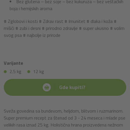
Bez glutena – bez soje – bez kukuruza – bez veštačkih
boja i hemijskih aroma
# Zglobovi i kosti # Zdrav rast # Imunitet # dlaka i koža #
mišići # zubi i desni # prirodno zdravlje # super ukusno # volim
svog psa # najbolje iz prirode
Varijante
2.5 kg
12 kg
Gde kupiti?
Sveža govedina sa bundevom, heljdom, blitvom i ruzmarinom.
Super premium recept za štenad od 3 - 24 meseca i mlade pse
velikih rasa iznad 25 kg. Holistična hrana proizvedena nežnom