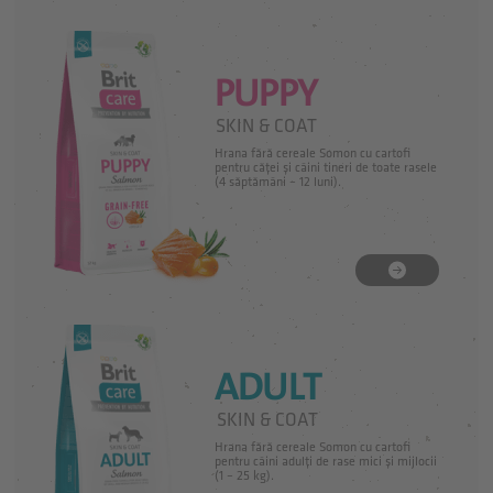
PUPPY
SKIN & COAT
Hrana fără cereale Somon cu cartofi
pentru căței și câini tineri de toate rasele
(4 săptămâni – 12 luni).
ADULT
SKIN & COAT
Hrana fără cereale Somon cu cartofi
pentru câini adulți de rase mici și mijlocii
(1 – 25 kg).