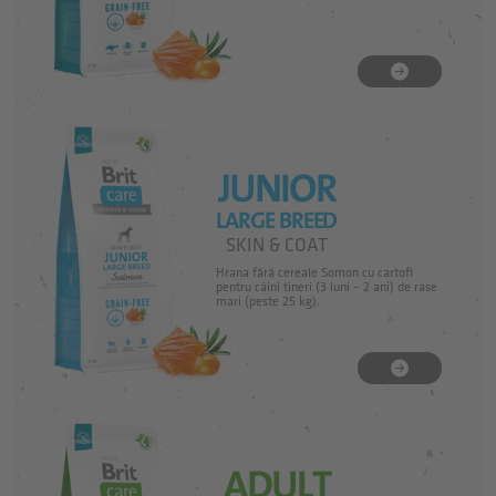
JUNIOR
LARGE BREED
SKIN & COAT
Hrana fără cereale Somon cu cartofi
pentru câini tineri (3 luni – 2 ani) de rase
mari (peste 25 kg).
ADULT