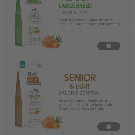
LARGE BREED
SKIN & COAT
Hrana fără cereale Somon cu cartofi
pentru câini adulți de rase mari (peste 25
kg).
SENIOR
& LIGHT
CALORIE CONTROL
Hrana fără cereale Somon cu cartofi
pentru câini vârstnici de toate rasele
(câini în vârstă de peste 7 ani).