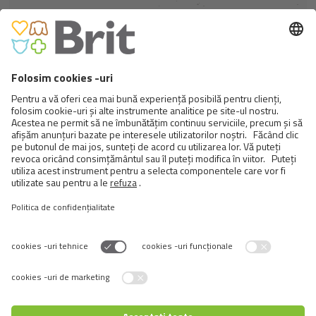
SENSITIVE
DIGESTION & SKIN
Hrana fără cereale Vânat cu cartofi
pentru câini cu digestie sensibilă și
predispoziție la intoleranță alimentară.