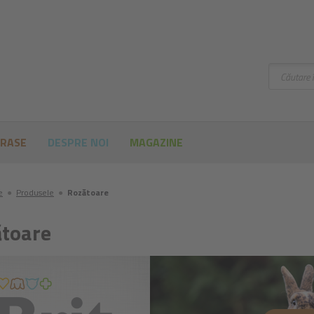
Căutare
 RASE
DESPRE NOI
MAGAZINE
e
●
Produsele
●
Rozătoare
toare