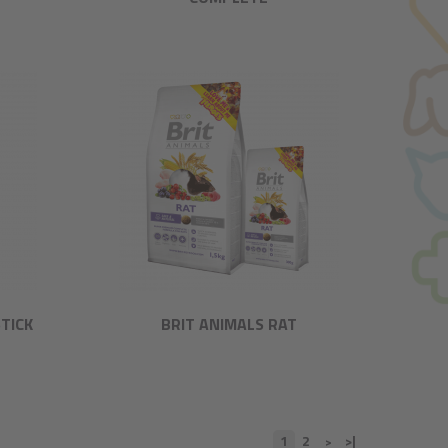
TICK
BRIT ANIMALS RAT
1
2
>|
>