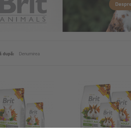
Despre
ă după:
Denumirea