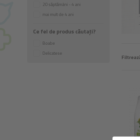
20 săptămâni - 4 ani
mai mult de 4 ani
Ce fel de produs căutați?
Boabe
Delicatese
Filtreaz