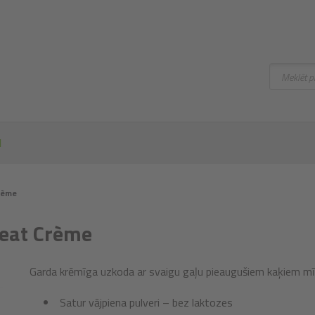
Meklēt
I
Crème
Meat Crème
Garda krēmīga uzkoda ar svaigu gaļu pieaugušiem kaķiem mīlu
Satur vājpiena pulveri – bez laktozes