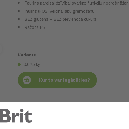
Taurīns pareizai dzīvībai svarīgo funkciju nodrošināšan
Inulīns (FOS) veicina labu gremošanu
BEZ glutēna – BEZ pievienotā cukura
Ražots ES
Variants
0.075 kg
Kur to var iegādāties?
Sastāvs:
tītara gaļa 39,5% (gaļa, aknas 20%), rapšu eļļa, pi
šķiedra, inulīns (FOS) 0,5%.
Analītiskās sastāvdaļas:
kopproteīns 15,5%, tauki 13%,