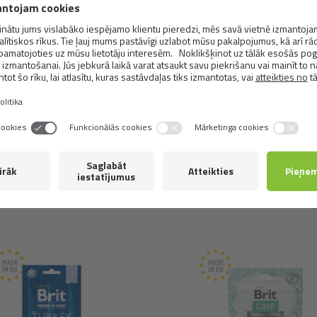
0,7%, omega-6 2,2%.
Uzturvielu sastāvs:
taurīns (3a370) 5000 mg.
Metabolizējama enerģija:
2017 kcal/kg
Līdzīgi
produkti