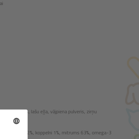
ai
ena proteīns, lašu eļļa, vājpiena pulveris, zirņu
 kopšķiedra 0,2%, koppelni 1%, mitrums 63%, omega-3