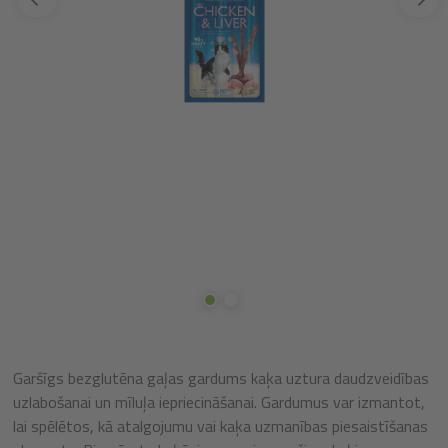
Garšīgs bezglutēna gaļas gardums kaķa uztura daudzveidības
uzlabošanai un mīluļa iepriecināšanai. Gardumus var izmantot,
lai spēlētos, kā atalgojumu vai kaķa uzmanības piesaistīšanas