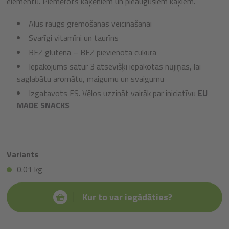
elementu. Piemērots kaķēniem un pieaugušiem kaķiem.
Alus raugs gremošanas veicināšanai
Svarīgi vitamīni un taurīns
BEZ glutēna – BEZ pievienota cukura
Iepakojums satur 3 atsevišķi iepakotas nūjiņas, lai
saglabātu aromātu, maigumu un svaigumu
Izgatavots ES. Vēlos uzzināt vairāk par iniciatīvu
EU
MADE SNACKS
Variants
0.01 kg
Kur to var iegādāties?