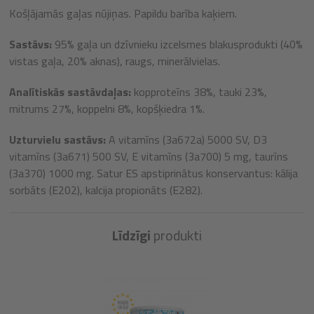
Košļājamās gaļas nūjiņas. Papildu barība kaķiem.
Sastāvs:
95% gaļa un dzīvnieku izcelsmes blakusprodukti (40%
vistas gaļa, 20% aknas), raugs, minerālvielas.
Analītiskās sastāvdaļas:
kopproteīns 38%, tauki 23%,
mitrums 27%, koppelni 8%, kopšķiedra 1%.
Uzturvielu sastāvs:
A vitamīns (3a672a) 5000 SV, D3
vitamīns (3a671) 500 SV, E vitamīns (3a700) 5 mg, taurīns
(3a370) 1000 mg. Satur ES apstiprinātus konservantus: kālija
sorbāts (E202), kalcija propionāts (E282).
Līdzīgi
produkti