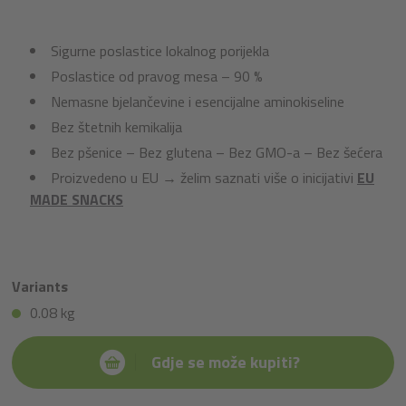
Sigurne poslastice lokalnog porijekla
Poslastice od pravog mesa – 90 %
Nemasne bjelančevine i esencijalne aminokiseline
Bez štetnih kemikalija
Bez pšenice – Bez glutena – Bez GMO-a – Bez šećera
Proizvedeno u EU → želim saznati više o inicijativi
EU
MADE SNACKS
Variants
0.08 kg
Gdje se može kupiti?