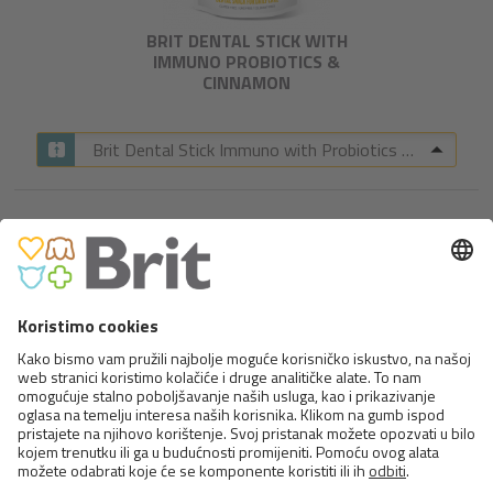
BRIT DENTAL STICK WITH
IMMUNO PROBIOTICS &
CINNAMON​
Brit Dental Stick Immuno with Probiotics & Cinnamon
BRIT CARE DOG FUNCTIONAL
SNACK IMMUNITY INSECT