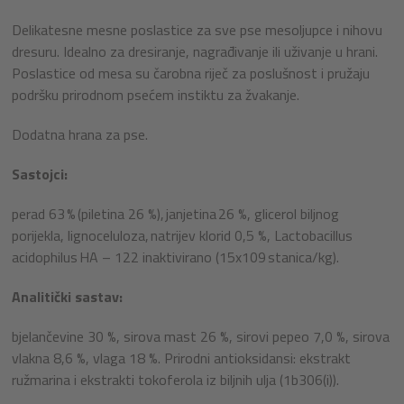
Delikatesne mesne poslastice za sve pse mesoljupce i nihovu
dresuru. Idealno za dresiranje, nagrađivanje ili uživanje u hrani.
Poslastice od mesa su čarobna riječ za poslušnost i pružaju
podršku prirodnom psećem instiktu za žvakanje.
Dodatna hrana za pse.
Sastojci:
perad 63 % (piletina 26 %), janjetina 26 %, glicerol biljnog
porijekla, lignoceluloza, natrijev klorid 0,5 %, Lactobacillus
acidophilus HA – 122 inaktivirano (15x10
9
stanica/kg).
Analitički sastav:
bjelančevine 30 %, sirova mast 26 %, sirovi pepeo 7,0 %, sirova
vlakna 8,6 %, vlaga 18 %. Prirodni antioksidansi: ekstrakt
ružmarina i ekstrakti tokoferola iz biljnih ulja (1b306(i)).