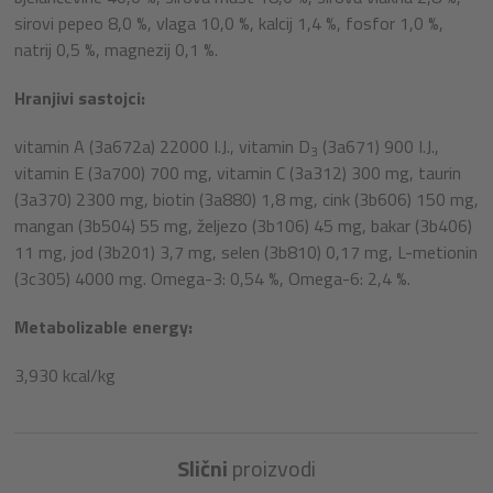
sirovi pepeo 8,0 %, vlaga 10,0 %, kalcij 1,4 %, fosfor 1,0 %,
natrij 0,5 %, magnezij 0,1 %.
Hranjivi sastojci:
vitamin A (3a672a) 22000 I.J., vitamin D
(3a671) 900 I.J.,
3
vitamin E (3a700) 700 mg, vitamin C (3a312) 300 mg, taurin
(3a370) 2300 mg, biotin (3a880) 1,8 mg, cink (3b606) 150 mg,
mangan (3b504) 55 mg, željezo (3b106) 45 mg, bakar (3b406)
11 mg, jod (3b201) 3,7 mg, selen (3b810) 0,17 mg, L-metionin
(3c305) 4000 mg. Omega-3: 0,54 %, Omega-6: 2,4 %.
Metabolizable energy:
3,930 kcal/kg
Slični
proizvodi