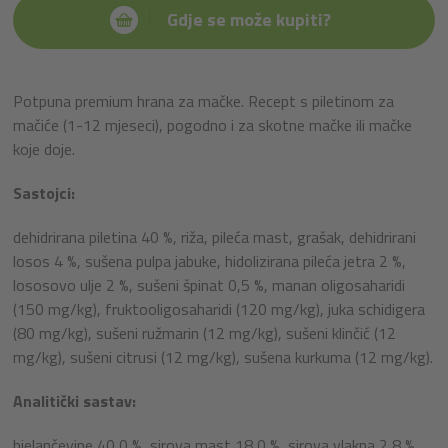
Gdje se može kupiti?
Potpuna premium hrana za mačke. Recept s piletinom za
mačiće (1-12 mjeseci), pogodno i za skotne mačke ili mačke
koje doje.
Sastojci:
dehidrirana piletina 40 %, riža, pileća mast, grašak, dehidrirani
losos 4 %, sušena pulpa jabuke, hidolizirana pileća jetra 2 %,
lososovo ulje 2 %, sušeni špinat 0,5 %, manan oligosaharidi
(150 mg/kg), fruktooligosaharidi (120 mg/kg), juka schidigera
(80 mg/kg), sušeni ružmarin (12 mg/kg), sušeni klinčić (12
mg/kg), sušeni citrusi (12 mg/kg), sušena kurkuma (12 mg/kg).
Analitički sastav:
bjelančevine 40,0 %, sirova mast 18,0 %, sirova vlakna 2,8 %,