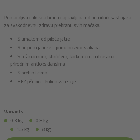
Primamljiva i ukusna hrana napravljena od prirodnih sastojaka
za svakodnevnu zdravu prehranu svih mačaka.
S umakom od pileće jetre
S pulpom jabuke - prirodni izvor vlakana
S ružmarinom, klinčićem, kurkumom i citrusima -
prirodnim antioksidansima
S prebioticima
BEZ pšenice, kukuruza i soje
Variants
0.3 kg
0.8 kg
1.5 kg
8 kg