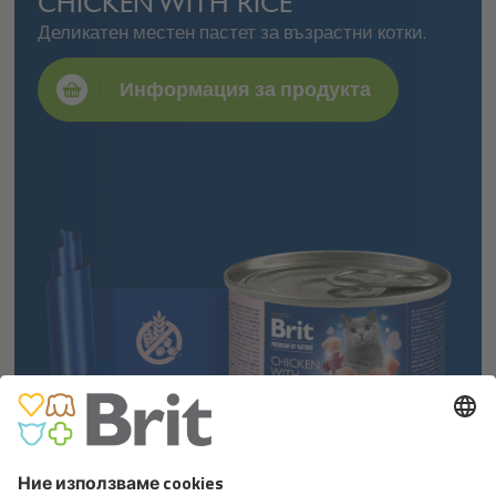
CHICKEN WITH RICE
Деликатен местен пастет за възрастни котки.
Информация за продукта