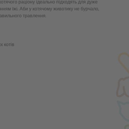
котячого раціону ідеально підходять для дуже
нням їжі. Аби у котячому животику не бурчало,
равильного травлення.
х котів