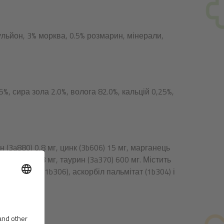
бульйон, 3% морква, 0.5% розмарин, мінерали,
5%, сира зола 2.0%, волога 82.0%, кальцій 0,25%,
тин (3a880) 0,8 мг, цинк (3b606) 15 мг, марганець
од (3b201) 0,8 мг, таурин (3a370) 600 мг. Містить
нних олій (1b306), аскорбіл пальмітат (1b304) і