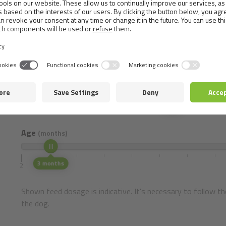
840 ккал/кг
Дозування
Select the weight and age of your pet.
Mass (Adult)
9 Kg
2
10
Age
(months)
3 months
2
Shown feed dosage is indicative. It's necessary to follow th
the dog.