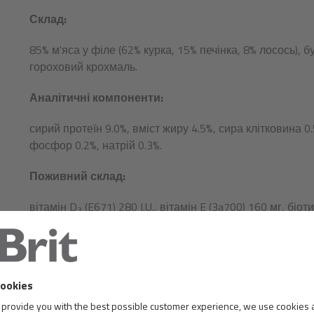
Склад:
85% м'яса у філе (62% курка, 15% печінка, 8% лосось), 
гороховий крохмаль.
Аналітичні компоненти:
сирий протеїн 9.0%, вміст жиру 4.5%, сира клітковина 0.
фосфор 0.2%, натрій 0.3%.
Поживний склад:
вітамін D
(E671) 280 I.U., вітамін E (3a700) 160 мг, біо
3
(3b502) 4 мг, залізо (3b103) 12 мг, мідь (3b405) 0.5 мг, й
природні антиоксиданти: токофероли з екстрактів росли
екстракт розмарину.
Metabolizable energy: