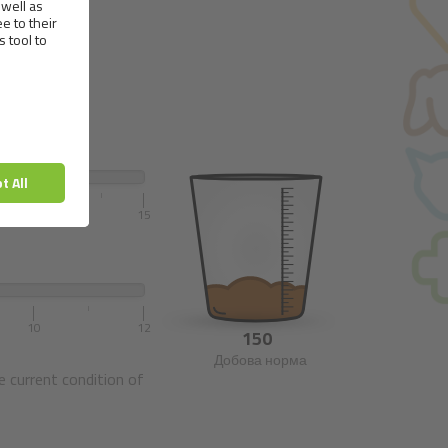
15
10
12
150
Добова норма
e current condition of