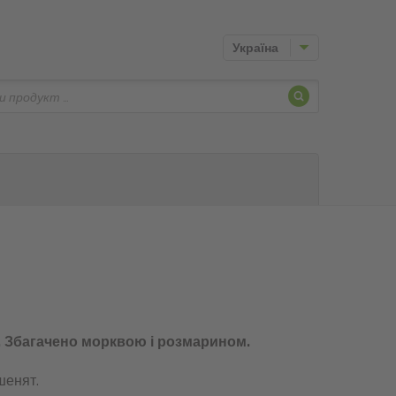
Україна
Шукати
. Збагачено морквою і розмарином.
шенят.