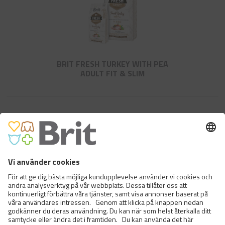
BRIT FRESH TURKEY WITH PEA
ADULT FIT & SLIM
BRIT CARE SENSITIVE GRAIN