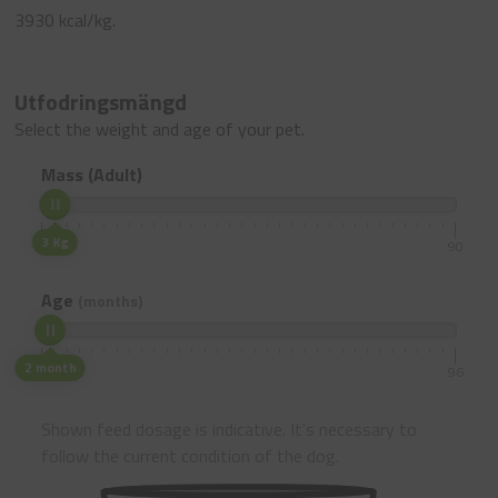
3930 kcal/kg.
Utfodringsmängd
Select the weight and age of your pet.
Mass (Adult)
3 Kg
1
90
Age
(months)
2 month
1
96
Shown feed dosage is indicative. It's necessary to
follow the current condition of the dog.