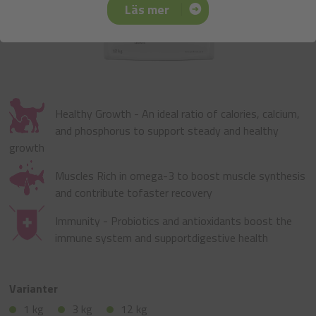
Läs mer
Healthy Growth - An ideal ratio of calories, calcium,
and phosphorus to support steady and healthy
growth
Muscles Rich in omega-3 to boost muscle synthesis
and contribute tofaster recovery
Immunity - Probiotics and antioxidants boost the
immune system and supportdigestive health
Varianter
1 kg
3 kg
12 kg