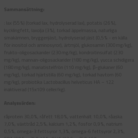
Sammansättning:
: lax (55 %) (torkad lax, hydrolyserad lax), potatis (26 %),
kycklingfett, laxolja (3 %), torkad äppelmassa, naturliga
smakämnen, bryggerijäst, hydrolyserad jäst (0,5 % - en källa
för inositol och aminosyror), ärtmjöl, glukosamin (300 mg/kg),
frukto-oligosackarider (230 mg/kg), kondroitinsulfat (230
mg/kg), mannan-oligosackarider (180 mg/kg), yucca schidigera
(180 mg/kg), mariatistelfrön (110 mg/kg), β-glukaner (60
mg/kg), torkad hjärtstilla (60 mg/kg), torkad havtorn (60
mg/kg), probiotika Lactobacillus helveticus HA – 122
inaktiverad (15x109 celler/kg).
Analysvärden:
råprotein 30,0 %, råfett 18,0 %, vattenhalt 10,0 %, råaska
7,0 %, växttråd 2,5 %, kalcium 1,2 %, fosfor 0,9 %, natrium
0,5 %, omega-3 fettsyror 1,3 %, omega-6 fettsyror 2,3 %,