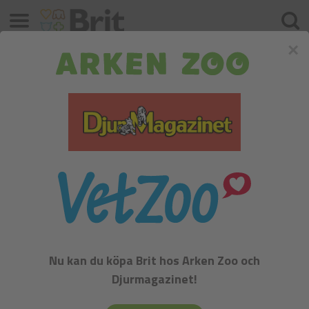
Meny
Sök
×
Brit Care Dog Grain-free Puppy
Nu kan du köpa Brit hos Arken Zoo och
Djurmagazinet!