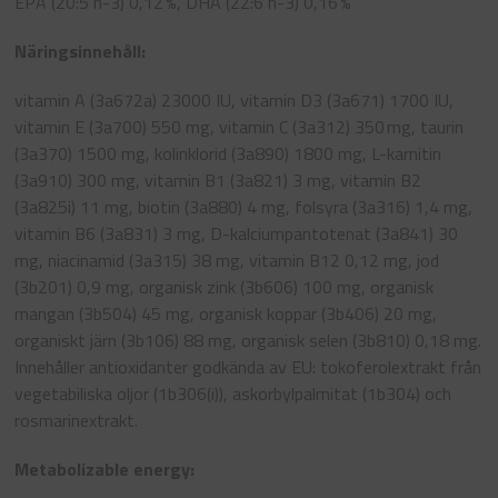
EPA (20:5 n-3) 0,12 %, DHA (22:6 n-3) 0,16 %
Näringsinnehåll:
vitamin A (3a672a) 23000 IU, vitamin D3 (3a671) 1700 IU,
vitamin E (3a700) 550 mg, vitamin C (3a312) 350 mg, taurin
(3a370) 1500 mg, kolinklorid (3a890) 1800 mg, L-karnitin
(3a910) 300 mg, vitamin B1 (3a821) 3 mg, vitamin B2
(3a825i) 11 mg, biotin (3a880) 4 mg, folsyra (3a316) 1,4 mg,
vitamin B6 (3a831) 3 mg, D-kalciumpantotenat (3a841) 30
mg, niacinamid (3a315) 38 mg, vitamin B12 0,12 mg, jod
(3b201) 0,9 mg, organisk zink (3b606) 100 mg, organisk
mangan (3b504) 45 mg, organisk koppar (3b406) 20 mg,
organiskt järn (3b106) 88 mg, organisk selen (3b810) 0,18 mg.
Innehåller antioxidanter godkända av EU: tokoferolextrakt från
vegetabiliska oljor (1b306(i)), askorbylpalmitat (1b304) och
rosmarinextrakt.
Metabolizable energy: