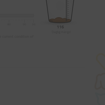
80
90
96
116
Daglig mängd
e current condition of