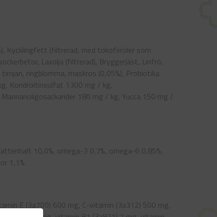
), Kycklingfett (filtrerad, med tokoferoler som
ckerbetor, Laxolja (filtrerad), Bryggerjäst, Linfrö,
in, timjan, ringblomma, maskros (0,05%), Probiotika
g, Kondroitinsulfat 1300 mg / kg,
, Mannanoligosackarider 180 mg / kg, Yucca 150 mg /
, vattenhalt 10,0%, omega-3 0,7%, omega-6 0,85%,
or 1,1%.
vitamin E (3a700) 600 mg, C-vitamin (3a312) 500 mg,
n (3a880) 0,9 mg, vitamin B1 (3a821) 7 mg, vitamin