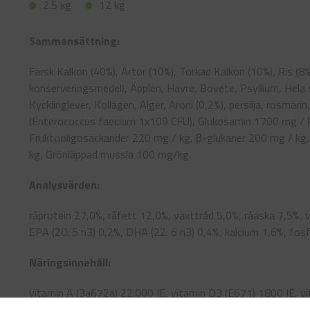
2.5 kg
12 kg
Sammansättning:
Färsk Kalkon (40%), Ärtor (10%), Torkad Kalkon (10%), Ris (8%
konserveringsmedel), Äpplen, Havre, Bovete, Psyllium, Hela so
Kycklinglever, Kollagen, Alger, Aroni (0,2%), persilja, rosmar
(Enterococcus faecium 1x109 CFU), Glukosamin 1700 mg / k
Fruktooligosackarider 220 mg / kg, β-glukaner 200 mg / kg
kg, Grönläppad mussla 100 mg/kg.
Analysvärden:
råprotein 27,0%, råfett 12,0%, växttråd 5,0%, råaska 7,5%
EPA (20: 5 n3) 0,2%, DHA (22: 6 n3) 0,4%, kalcium 1,6%, fosf
Näringsinnehåll:
vitamin A (3a672a) 22.000 IE, vitamin D3 (E671) 1800 IE, 
L-karnitin (3a910) 550 mg, kolinklorid 3a890) 750 mg, bioti