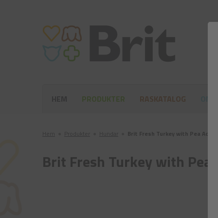
HEM
PRODUKTER
RASKATALOG
OM 
Hem
●
Produkter
●
Hundar
●
Brit Fresh Turkey with Pea Adult 
Brit Fresh Turkey with Pea 