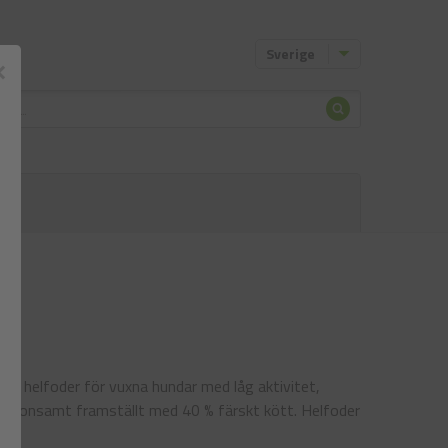
Sverige
×
Sök
um helfoder för vuxna hundar med låg aktivitet,
är skonsamt framställt med 40 % färskt kött. Helfoder