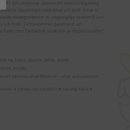
skt kött och utelämnar därmed ett bearbetningssteg.
 bevaras tillsammans med smak och doft. Vi har vi
ända sidoingredienser av ursprungliga spannmål som
hini och frukt. Detta kommer garanterat att
 foder med fantastisk smak och av högsta kvalitet.”
r, ris, havre, bovete, linfrö, aronia
kros, persilja
n och kemiska smaktillsatser – utan antioxidanter
uskler # tänder och tandkött # naturlig hälsa #