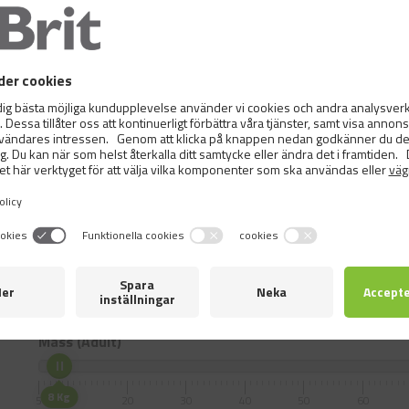
B2 9 mg, niacinamid (3a315) 42 mg, kalcium-D-panthothenat
(3a316) 1 mg, vitamin B12 0,06 mg, zinkkelat av aminosyra
(E1) 95 mg, mangankelat av aminosyrahydrat (E5) 50 mg, ka
aminosyrahydrat (E4) 20 mg organisk form av selen framst
(seleniserad jästinaktiverad) (3b8.10) 0,2 mg, L-metionin (3c3
tokoferol-extrakt från vegetabilisk olja (1b306), askorbylpa
Metabolizable energy:
3,460 kcal/kg.
Utfodringsmängd
Select the weight and age of your pet.
Mass (Adult)
8 Kg
5
10
20
30
40
50
60