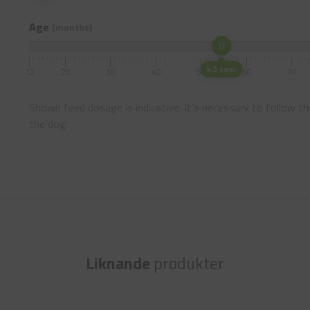
Age
(months)
4.5 year
12
20
30
40
50
60
70
Shown feed dosage is indicative. It's necessary to follow th
the dog.
Liknande
produkter