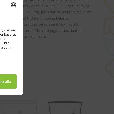
 (3a841) 22 mg, vitamin B6 (3a831) 8 mg , folsyra
hydrat (3b606) 120 mg, järnkelat av aminosyrahydrat
liumjodid (3b201) 0,9 mg, kopparkelat av
älld av Saccharomyces cerevisiae CNCM I-3060
05) ) 180 mg. Innehåller naturliga antioxidanter:
lmitat (1b304) och rosmarin.
70
80
90