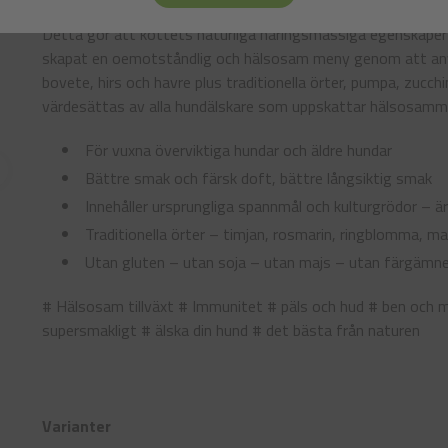
”Vid tillverkningen av torrfodret Brit Fresh använder vi fär
Detta gör att köttets naturliga näringsmässiga egenskaper
skapat en oemotståndlig och hälsosam meny genom att anv
bovete, hirs och havre plus traditionella örter, pumpa, zucc
värdesättas av alla hundälskare som uppskattar hälsosamma
För vuxna överviktiga hundar och äldre hundar
Bättre smak och färsk doft, bättre långsiktig smak
Innehåller ursprungliga spannmål och kulturgrödor – ärto
Traditionella örter – timjan, rosmarin, ringblomma, mas
Utan gluten – utan soja – utan majs – utan färgämne
# Hälsosam tillväxt # Immunitet # päls och hud # ben och m
supersmakligt # älska din hund # det bästa från naturen
Varianter