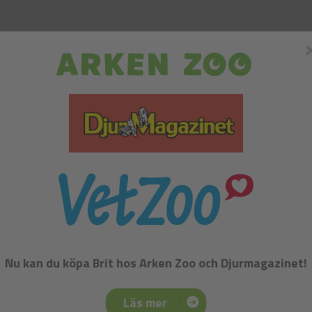
Sök
OSS
BUTIKER
Fit & Slim
Adult Fit & Slim
Nu kan du köpa Brit hos Arken Zoo och Djurmagazinet!
Färsk Kalkon med Ärtor, Ris, Aroniabär, Maskros. Superpremi
överviktiga hundar och seniorhundar. Holistiskt foder som 
Läs mer
för hundar.