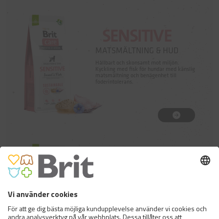
SENSITIVE
MATSMÄLTNING & HUD
Hållbart och skonsamt mot miljön.
Kyckling med fisk för hundar med känslig
matsmältning och benägenhet till
foderintolerans.
ACTIVITY
JOINT & MOBILITY
Hållbart och skonsamt mot miljön.
Kyckling med insekter för aktiva hundar
med större behov av att röra på sig.