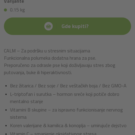
Varijante
0.15 kg
Gde kupiti?
CALM – Za podršku u stresnim situacijama
Funkcionalna polumeka dodatna hrana za pse.
Preporučeno za odrasle pse koji doživljavaju stres zbog
putovanja, buke ili hiperaktivnosti.
Bez žitarica / Bez soje / Bez veštačkih boja / Bez GMO-A
L-triptofan i surutka – hormon sreće koji potiče dobro
mentalno stanje
Vitamini B skupine – za ispravno funkcionisanje nervnog
sistema
Koren valerijane & kamilica & konoplja – umirujuće dejstvo
Vitamin C – smanjenje oksidativnog stresa