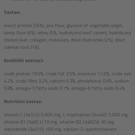
Sastav:
insect protein (26%), pea flour, glycerol of vegetable origin,
hemp flour (6%), whey (5%, hydrolyzed beef casein), hydrolyzed
chicken liver, collagen, molasses, dried chamomile (2%), dried
valerian root (1%).
Analitički sastojci:
crude protein 19.0%, crude fat 3.5%, moisture 17.0%, crude ash
4.2%, crude fibre 3.2%, calcium 0.3%, phosphorus 0.6%, sodium
0.8%, omega-3 fatty acids 0.1%, omega-6 fatty acids 0.4%.
Nutritivni sastav:
vitamin C (3a312) 5,000 mg, L-tryptophan (3c440) 7,000 mg,
vitamin B1 (3a821) 10 mg, vitamin B2 (3a825i) 30 mg,
niacinamide (3a315) 100 mg, calcium-D-panthothenate