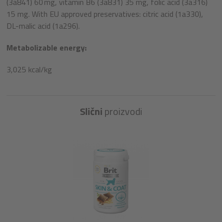
(3a841) 60 mg, vitamin B6 (3a831) 35 mg, folic acid (3a316)
15 mg. With EU approved preservatives: citric acid (1a330),
DL-malic acid (1a296).
Metabolizable energy:
3,025 kcal/kg
Slični
proizvodi