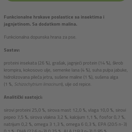
Funkcionalne hrskave poslastice sa insektima i
jagnjetinom. Sa dodatkom malina.
Funkcionalna dopunska hrana za pse.
Sastav:
proteini insekata (26 %), grašak, jagnjeći protein (14 %), škrob
krompira, kokosovo ulje, semenke lana (4 %), suha pulpa jabuke,
hidrolizovana pileća jetra, sušene maline (1 %), sušena alga
(1 %,
Schizochytrium limacinum
), ulje od repice.
Analitički sastojci:
sirovi proteini 25,0 %, sirova mast 12,0 %, vlaga 10,0 %, sirovi
pepeo 7,5 %, sirova vlakna 3,2 %, kalcijum 1,1 %, fosfor 0,7 %,
natrijum 0,2 %, omega 3 1,3 %, omega 6 0,3 %, EPA (20:5 n-3)
0,1 %, DHA (22:6 n-3) 0,25 %, ALA (18:3 n-3) 0,85 %.