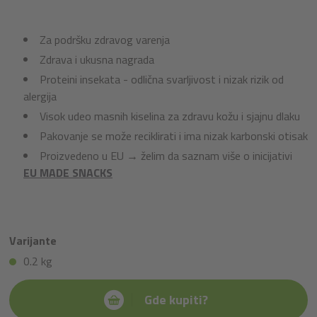
Za podršku zdravog varenja
Zdrava i ukusna nagrada
Proteini insekata - odlična svarljivost i nizak rizik od
alergija
Visok udeo masnih kiselina za zdravu kožu i sjajnu dlaku
Pakovanje se može reciklirati i ima nizak karbonski otisak
Proizvedeno u EU → želim da saznam više o inicijativi
EU MADE SNACKS
Varijante
0.2 kg
Gde kupiti?