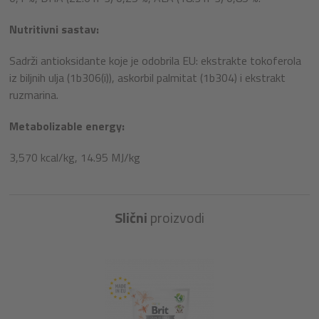
Nutritivni sastav:
Sadrži antioksidante koje je odobrila EU: ekstrakte tokoferola
iz biljnih ulja (1b306(i)), askorbil palmitat (1b304) i ekstrakt
ruzmarina.
Metabolizable energy:
3,570 kcal/kg, 14.95 MJ/kg
Slični
proizvodi