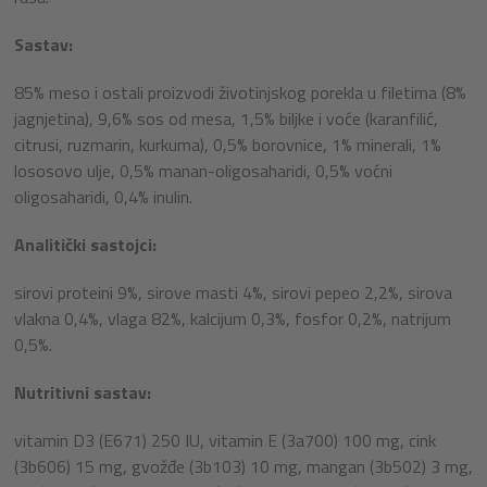
Sastav:
85% meso i ostali proizvodi životinjskog porekla u filetima (8%
jagnjetina), 9,6% sos od mesa, 1,5% biljke i voće (karanfilić,
citrusi, ruzmarin, kurkuma), 0,5% borovnice, 1% minerali, 1%
lososovo ulje, 0,5% manan-oligosaharidi, 0,5% voćni
oligosaharidi, 0,4% inulin.
Analitički sastojci:
sirovi proteini 9%, sirove masti 4%, sirovi pepeo 2,2%, sirova
vlakna 0,4%, vlaga 82%, kalcijum 0,3%, fosfor 0,2%, natrijum
0,5%.
Nutritivni sastav:
vitamin D3 (E671) 250 IU, vitamin E (3a700) 100 mg, cink
(3b606) 15 mg, gvožđe (3b103) 10 mg, mangan (3b502) 3 mg,