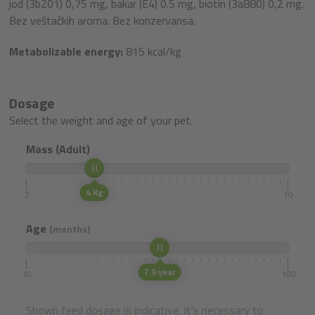
jod (3b201) 0,75 mg, bakar (E4) 0.5 mg, biotin (3a880) 0,2 mg.
Bez veštačkih aroma. Bez konzervansa.
Metabolizable energy:
815 kcal/kg
Dosage
Select the weight and age of your pet.
Mass (Adult)
4 Kg
2
10
Age
(months)
7.9 year
10
180
Shown feed dosage is indicative. It's necessary to