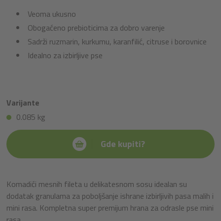
Veoma ukusno
Obogaćeno prebioticima za dobro varenje
Sadrži ruzmarin, kurkumu, karanfilić, citruse i borovnice
Idealno za izbirljive pse
Varijante
0.085 kg
Gde kupiti?
Komadići mesnih fileta u delikatesnom sosu idealan su
dodatak granulama za poboljšanje ishrane izbirljivih pasa malih i
mini rasa. Kompletna super premijum hrana za odrasle pse mini
rasa.