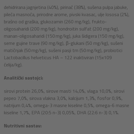
dehidrirana jagnjetina (40%), pirinač (38%), sušena pulpa jabuke,
pileća masnoća, prirodne arome, pivski kvasac, ulje lososa (2%),
brašno od graška, glukozamin (260 mg/kg), frukto-
oligosaharidi (200 mg/kg), hondroitin sulfat (200 mg/kg),
manan-oligosaharidi (150 mg/kg), juka šidigera (150 mg/kg),
seme gujine trave (90 mg/kg), β-glukani (50 mg/kg), sušeni
matičnjak (50 mg/kg), sušeni pasji trn (50 mg/kg), probiotici
Lactobacillus helveticus HA – 122 inaktiviran (15x109
ćelija/kg).
Analitički sastojci:
sirovi protein 26,0%, sirove masti 14,0%, vlaga 10,0%, sirovi
pepeo 7,0%, sirova vlakna 3,0%, kalcijum 1,3%, fosfor 0,9%,
natrijum 0,4%, omega-3 masne kiseline 0,5%, omega-6 masne
kiseline 1,7%, EPA (20:5 n-3) 0,05%, DHA (22:6 n-3) 0,1%.
Nutritivni sastav: