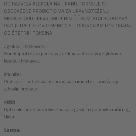
OD RAZVOJA ALERGIJA NA HRANU. FORMULE SU
OBOGAĆENE PROBIOTICIMA ZA URAVNOTEŽENU
MIKROFLORU CREVA I MLEČNIM ČIČKOM, KOJI PODRŽAVA
RAD JETRE I ISTOVREMENO ČISTI ORGANIZAM I OSLOBAĐA
OD ŠTETNIH TOKSINA
Zglobovi i hrskavica
Hondroprotektori podržavaju zdrav rast i razvoj zglobova,
kostiju i hrskavice
Imunitet
Probiotici i antioksidansi pojačavaju imunitet i podržavaju
zdravlje probave
Mišići
Optimalni profil aminokiselina za izgradnju i popravku mišićnog
tkiva
Sastav: