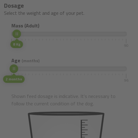
Dosage
Select the weight and age of your pet.
Mass (Adult)
8 Kg
5
90
Age
(months)
2 months
1
96
Shown feed dosage is indicative. It's necessary to
follow the current condition of the dog.