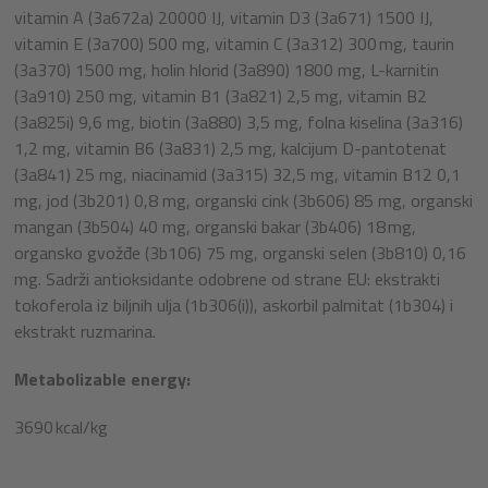
vitamin A (3a672a) 20000 IJ, vitamin D3 (3a671) 1500 IJ,
vitamin E (3a700) 500 mg, vitamin C (3a312) 300 mg, taurin
(3a370) 1500 mg, holin hlorid (3a890) 1800 mg, L-karnitin
(3a910) 250 mg, vitamin B1 (3a821) 2,5 mg, vitamin B2
(3a825i) 9,6 mg, biotin (3a880) 3,5 mg, folna kiselina (3a316)
1,2 mg, vitamin B6 (3a831) 2,5 mg, kalcijum D-pantotenat
(3a841) 25 mg, niacinamid (3a315) 32,5 mg, vitamin B12 0,1
mg, jod (3b201) 0,8 mg, organski cink (3b606) 85 mg, organski
mangan (3b504) 40 mg, organski bakar (3b406) 18 mg,
organsko gvožđe (3b106) 75 mg, organski selen (3b810) 0,16
mg. Sadrži antioksidante odobrene od strane EU: ekstrakti
tokoferola iz biljnih ulja (1b306(i)), askorbil palmitat (1b304) i
ekstrakt ruzmarina.
Metabolizable energy:
3690 kcal/kg