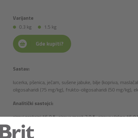
Varijante
0.3 kg
1.5 kg
Gde kupiti?
Sastav:
lucerka, pšenica, ječam, sušene jabuke, bilje (kopriva, maslač
oligosaharidi (75 mg/kg), frukto-oligosaharidi (50 mg/kg), ek
Analitički sastojci:
sirovi proteini 16,0 %, sirova mast 3,0 %, sirova vlakna 16,0 
fosfor 0,4 %, natrijum 0,05 %.
Nutritivni sastav: