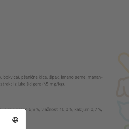
ak, bokvica), pšenične klice, šipak, laneno seme, manan-
strakt iz juke šidigere (45 mg/kg).
%, sirovi pepeo 6,8 %, vlažnost 10,0 %, kalcijum 0,7 %,