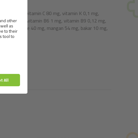
erol) 70 mg, vitamin C 80 mg, vitamin K 0,1 mg,
n B5 3,5 mg, vitamin B6 1 mg, vitamin B9 0,12 mg,
nk 72 mg, gvožđe 40 mg, mangan 54 mg, bakar 10 mg,