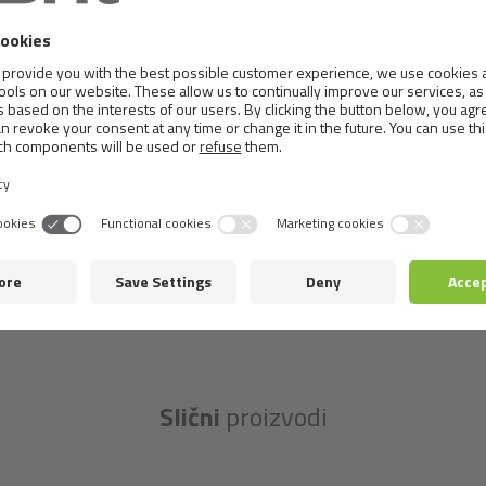
vitamin A 10200 IU, vitamin D3 1250 IU, vitamin E (α-tokof
vitamin B1 1 mg, vitamin B2 2 mg, vitamin B3 6 mg, vitami
vitamin B12 0,02 mg, biotin 1 mg, holin hlorid 200 mg, ci
jod 1,8 mg, selen 0,21 mg, kobalt 0,1 mg.
Metabolizable energy:
2 500 kcal/kg.
Slični
proizvodi