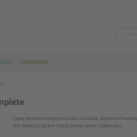
Pretraži
NAMA
PRODAVNICE
te
mplete
Super premium kompletna hrana za činčile. Bezbedno hranjenje
Bez dodatog šećera. Sadrži laneno seme i šidiger juku.