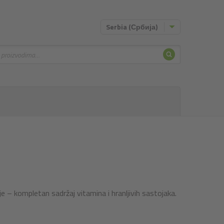
Serbia (Србија)
Pretraživa
vanje
 – kompletan sadržaj vitamina i hranljivih sastojaka.