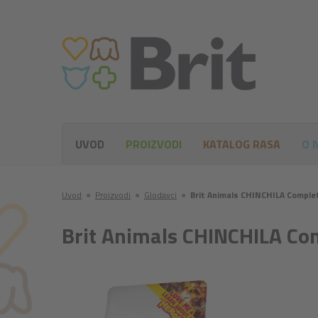
UVOD
PROIZVODI
KATALOG RASA
O 
Uvod
●
Proizvodi
●
Glodavci
●
Brit Animals CHINCHILA Comple
Brit Animals CHINCHILA Co