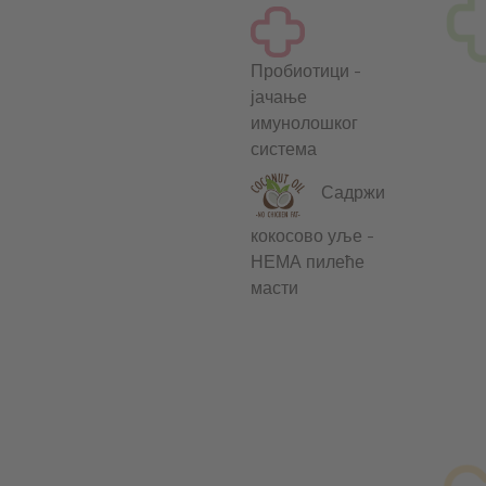
Пробиотици -
јачање
имунолошког
система
Садржи
кокосово уље -
НЕМА пилеће
масти