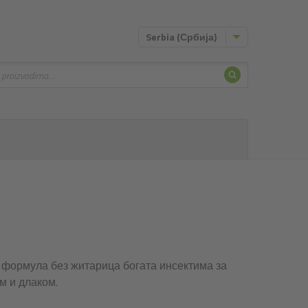
Serbia (Србија)
Pretraživa
vanje
формула без житарица богата инсектима за
м и длаком.