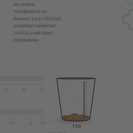
екстракте
токоферола из
биљног уља (1б306(i)),
аскорбил палмитат
(1б304) и екстракт
ружмарина.
70
80
90
80
90
96
110
Daily dose