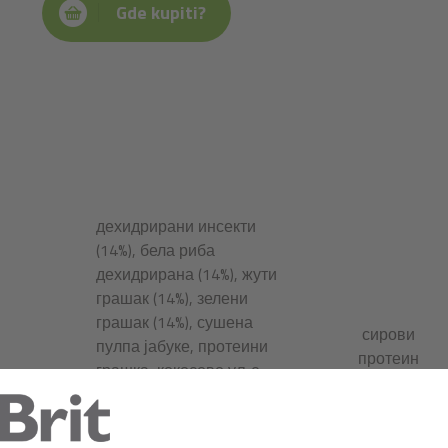
Gde kupiti?
дехидрирани инсекти
(14%), бела риба
дехидрирана (14%), жути
грашак (14%), зелени
грашак (14%), сушена
сирови
пулпа јабуке, протеини
протеин
грашка, кокосово уље
25,0%,
(8%), протеини беле рибе
сирова
хидролизовани (4% ),
маст
пивски квасац, уље