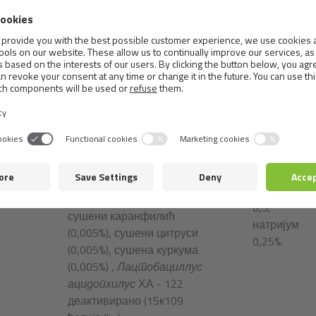
13,0%,
лососа (2%), ланено семе
влага
(2%), љуске јаја,
10,0%,
глукозамин (0,02%),
сирови
хондроитин сулфат
Analitički
пепео
Nut
Sastav:
(0,015%), фрукто-
sastojci:
7,2%,
sas
олигосахариди (0,012%),
сирова
манан-олигосахариди
влакна
(0,012%) ), Мојаве иуцца
3,2%,
(0,01%), инулин (0,009%),
калцијум
сушени млечни чичак
1,1%,
(0,005%), сушени
фосфор
рузмарин (0,005%),
0,5,
сушени каранфилић
натријум
(0,005%), сушени цитруси
0,25%.
(0,005%), сушена куркума
(0,005%) ,
Лацтобациллус
ацидопхилус
ХА - 122
деактивирано (15к10
9