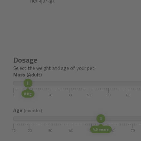
ћелија/kg).
Dosage
Select the weight and age of your pet.
Mass (Adult)
8 Kg
1
10
20
30
40
50
60
Age
(months)
4.5 years
12
20
30
40
50
60
70