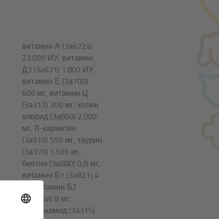
витамин А (3а672а)
23.000 ИУ, витамин
Д
3
(3а671) 1.800 ИУ,
витамин Е (3а700)
600 мг, витамин Ц
(3а312) 300 мг, холин
хлорид (3а890) 2.000
мг, Л-карнитин
(3а910) 550 мг, таурин
(3а370) 1.500 мг,
биотин (3а880) 0,8 мг,
витамин Б
1
(3а821) 4
мг, витамин Б
2
(3а825и) 8 мг,
ниацинамид (3а315)