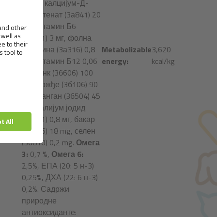
25 мг, калцијум-Д-
пантотенат (3а841) 20
мг, витамин Б
6
(3а831) 3 мг, фолна
ritivni
киселина (3а316) 0,8
Metabolizable
3,620
tav:
мг, витамин Б
12
0,06
energy:
kcal/kg
мг, цинк (3б606) 100
мг, гвожђе (3б106) 90
mg, манган (3б504) 45
mg, калијум јодид
(3б201) 0,8 мг, бакар
(3б406) 18 mg, селен
(3б810) 0,2 mg.
Омега
3:
0,7 %,
Омега 6:
2,5%, ЕПА (20: 5 н-3)
0,25%, ДХА (22: 6 н-3)
0,2%. Садржи
природне
антиоксиданте: