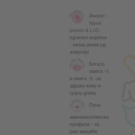
Инсект -
Novel
protein & L.I.D.-
одлично варење
- низак ризик од
алергија
Богато
омега -3
и омега -6 -за
здраву кожу и
сјајну длаку
Пуна
аминокиселинска
профила - за
јаке мишиће