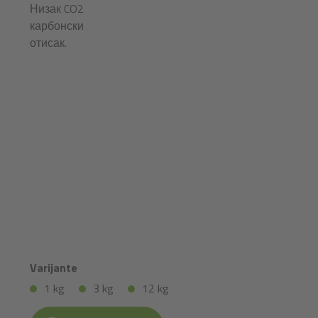
Низак CO2
карбонски
отисак.
Varijante
1 kg
3 kg
12 kg