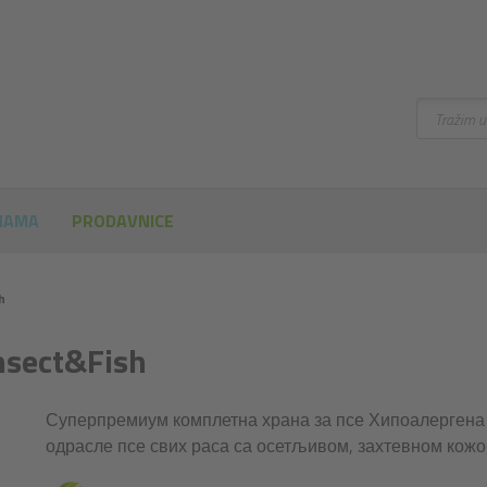
Pretraži
NAMA
PRODAVNICE
h
Insect&Fish
Суперпремиум комплетна храна за псе Хипоалергена 
одрасле псе свих раса са осетљивом, захтевном кожо