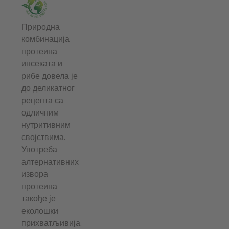
Природна
комбинација
протеина
инсеката и
рибе довела је
до деликатног
рецепта са
одличним
нутритивним
својствима.
Употреба
алтернативних
извора
протеина
такође је
еколошки
прихватљивија.