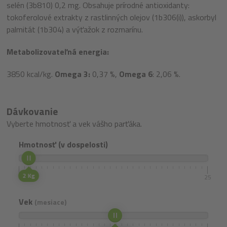
selén (3b810) 0,2 mg. Obsahuje prírodné antioxidanty:
tokoferolové extrakty z rastlinných olejov (1b306(i)), askorbyl
palmitát (1b304) a výťažok z rozmarínu.
Metabolizovateľná energia:
3850 kcal/kg.
Omega 3:
0,37 %,
Omega 6
: 2,06 %.
Dávkovanie
Vyberte hmotnosť a vek vášho parťáka.
Hmotnosť (v dospelosti)
2 Kg
1
25
Vek
(mesiace)