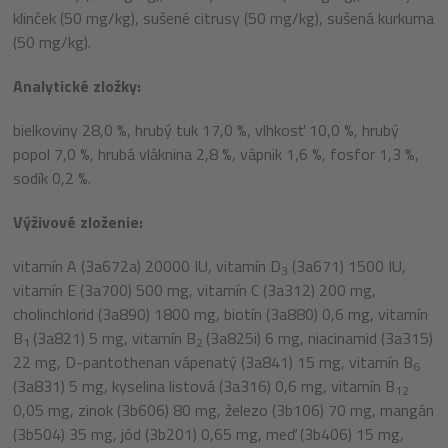
klinček (50 mg/kg), sušené citrusy (50 mg/kg), sušená kurkuma
(50 mg/kg).
Analytické zložky:
bielkoviny 28,0 %, hrubý
tuk 17,0 %, vlhkosť 10,0 %, hrubý
popol 7,0 %, hrubá vláknina 2,8 %, vápnik 1,6 %, fosfor 1,3 %,
sodík 0,2 %.
Výživové zloženie:
vitamín A (3a672a) 20000 IU, vitamín D
(3a671) 1500 IU,
3
vitamín E (3a700) 500 mg, vitamín C (3a312) 200 mg,
cholinchlorid (3a890) 1800 mg, biotín (3a880) 0,6 mg, vitamín
B
(3a821) 5 mg, vitamín B
(3a825i) 6 mg, niacinamid (3a315)
1
2
22 mg, D-pantothenan vápenatý (3a841) 15 mg, vitamín B
6
(3a831) 5 mg, kyselina listová (3a316) 0,6 mg, vitamín B
12
0,05 mg, zinok (3b606) 80 mg, železo (3b106) 70 mg, mangán
(3b504) 35 mg, jód (3b201) 0,65 mg, meď (3b406) 15 mg,