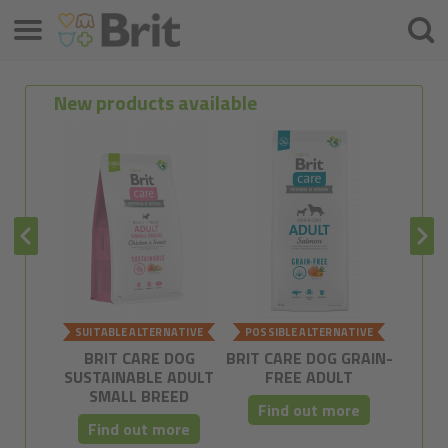
Menu
Hľada
New products available
SUITABLE ALTERNATIVE
POSSIBLE ALTERNATIVE
POSSI
BRIT CARE DOG
BRIT CARE DOG GRAIN-
BRIT C
SUSTAINABLE ADULT
FREE ADULT
FRE
SMALL BREED
Find out more
Fi
Find out more