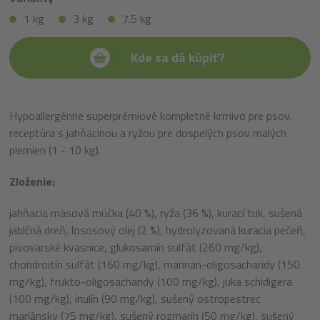
1 kg
3 kg
7.5 kg
Kde sa dá kúpiť?
Hypoallergénne superprémiové kompletné krmivo pre psov.
receptúra s jahňacinou a ryžou pre dospelých psov malých
plemien (1 - 10 kg).
Zloženie:
jahňacia mäsová múčka (40 %), ryža (36 %), kurací tuk, sušená
jablčná dreň, lososový olej (2 %), hydrolyzovaná kuracia pečeň,
pivovarské kvasnice, glukosamín sulfát (260 mg/kg),
chondroitín sulfát (160 mg/kg), mannan-oligosacharidy (150
mg/kg), frukto-oligosacharidy (100 mg/kg), juka schidigera
(100 mg/kg), inulín (90 mg/kg), sušený ostropestrec
mariánsky (75 mg/kg), sušený rozmarín (50 mg/kg), sušený