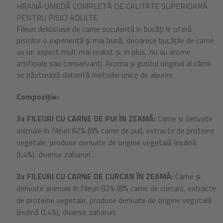
HRANĂ UMEDĂ COMPLETĂ DE CALITATE SUPERIOARĂ
PENTRU PISICI ADULTE.
Fileuri delicioase de carne suculentă în bucăți le oferă
pisicilor o experiență și mai bună, deoarece bucățile de carne
au un aspect mult mai realist și, în plus, nu au arome
artificiale sau conservanți. Aroma și gustul original al cărnii
se păstrează datorită metodei unice de aburire.
Compoziție:
3x FILEURI CU CARNE DE PUI ÎN ZEAMĂ:
Carne și derivate
animale în fileuri 82% (8% carne de pui), extracte de proteine
vegetale, produse derivate de origine vegetală (inulină
0,4%), diverse zaharuri.
3x FILEURI CU CARNE DE CURCAN ÎN ZEAMĂ:
Carne și
derivate animale în fileuri 82% (8% carne de curcan), extracte
de proteine vegetale, produse derivate de origine vegetală
(inulină 0,4%), diverse zaharuri.