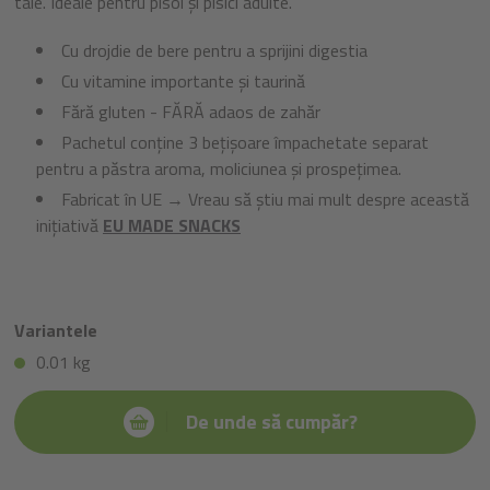
tale. Ideale pentru pisoi și pisici adulte.
Cu drojdie de bere pentru a sprijini digestia
Cu vitamine importante și taurină
Fără gluten - FĂRĂ adaos de zahăr
Pachetul conține 3 bețișoare împachetate separat
pentru a păstra aroma, moliciunea și prospețimea.
Fabricat în UE → Vreau să știu mai mult despre această
inițiativă
EU MADE SNACKS
Variantele
0.01 kg
De unde să cumpăr?