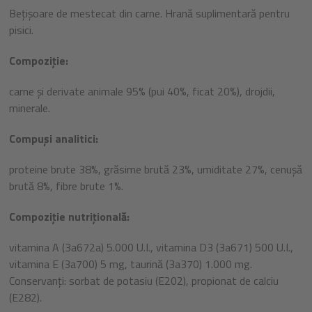
Bețișoare de mestecat din carne. Hrană suplimentară pentru
pisici.
Compoziție:
carne și derivate animale 95% (pui 40%, ficat 20%), drojdii,
minerale.
Compuși analitici:
proteine brute 38%, grăsime brută 23%, umiditate 27%, cenușă
brută 8%, fibre brute 1%.
Compoziție nutrițională:
vitamina A (3a672a) 5.000 U.I., vitamina D3 (3a671) 500 U.I.,
vitamina E (3a700) 5 mg, taurină (3a370) 1.000 mg.
Conservanți: sorbat de potasiu (E202), propionat de calciu
(E282).