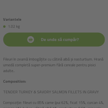
Variantele
1.02 kg
De unde să cumpăr?
Fileuri în zeamă îmbogățite cu cătină albă și nasturtium. Hrană
umedă completă super-premium fără cereale pentru pisici
adulte..
Composition:
TENDER TURKEY & SAVORY SALMON FILLETS IN GRAVY
Compoziție: fileuri cu 85% carne (pui 62%, ficat 15%, curcan 4%,