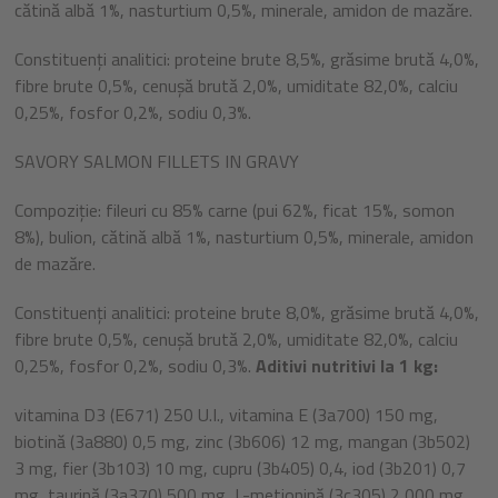
cătină albă 1%, nasturtium 0,5%, minerale, amidon de mazăre.
Constituenți analitici: proteine brute 8,5%, grăsime brută 4,0%,
fibre brute 0,5%, cenușă brută 2,0%, umiditate 82,0%, calciu
0,25%, fosfor 0,2%, sodiu 0,3%.
SAVORY SALMON FILLETS IN GRAVY
Compoziție: fileuri cu 85% carne (pui 62%, ficat 15%, somon
8%), bulion, cătină albă 1%, nasturtium 0,5%, minerale, amidon
de mazăre.
Constituenți analitici: proteine brute 8,0%, grăsime brută 4,0%,
fibre brute 0,5%, cenușă brută 2,0%, umiditate 82,0%, calciu
0,25%, fosfor 0,2%, sodiu 0,3%.
Aditivi nutritivi la 1 kg:
vitamina D3 (E671) 250 U.I., vitamina E (3a700) 150 mg,
biotină (3a880) 0,5 mg, zinc (3b606) 12 mg, mangan (3b502)
3 mg, fier (3b103) 10 mg, cupru (3b405) 0,4, iod (3b201) 0,7
mg, taurină (3a370) 500 mg, L-metionină (3c305) 2 000 mg.