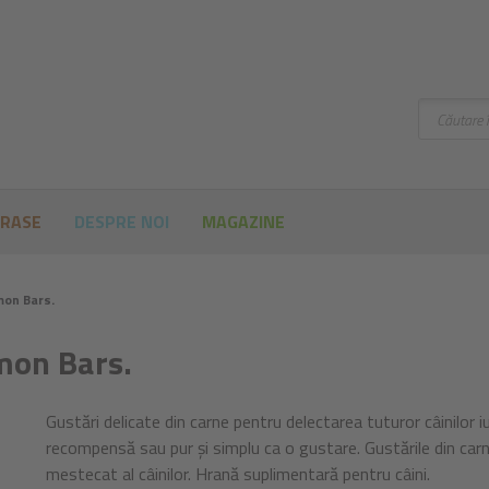
Căutare
 RASE
DESPRE NOI
MAGAZINE
mon Bars.
lmon Bars.
Gustări delicate din carne pentru delectarea tuturor câinilor 
recompensă sau pur și simplu ca o gustare. Gustările din carne 
mestecat al câinilor. Hrană suplimentară pentru câini.