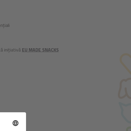
țiali
ă inițiativă
EU MADE SNACKS