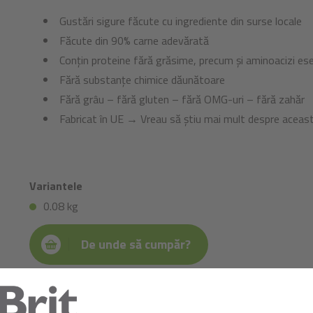
Gustări sigure făcute cu ingrediente din surse locale
Făcute din 90% carne adevărată
Conțin proteine fără grăsime, precum și aminoacizi esen
Fără substanțe chimice dăunătoare
Fără grâu – fără gluten – fără OMG-uri – fără zahăr
Fabricat în UE → Vreau să știu mai mult despre aceast
Variantele
0.08 kg
De unde să cumpăr?
Compoziție: