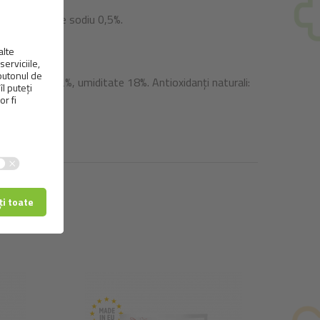
ză, clorură de sodiu 0,5%.
ibre brute 7,2%, umiditate 18%.
Antioxidanți naturali:
ale (1b306(i)).