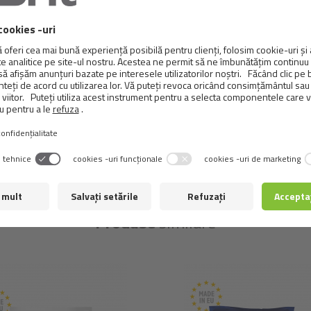
carne de pasăre 63%, somon 26%, glicerol vegetal, lignocelulo
Compuși analitici:
proteine brute 32%, grăsime brută 30%, cenușă brută 6,1%, f
extract de rozmarin și extracte de tocoferol din uleiuri veget
Produse
similare