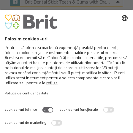
Brit Dental Stick Teeth & Gums with Chamomile & Sage
BRIT TRAINING SNACK XL