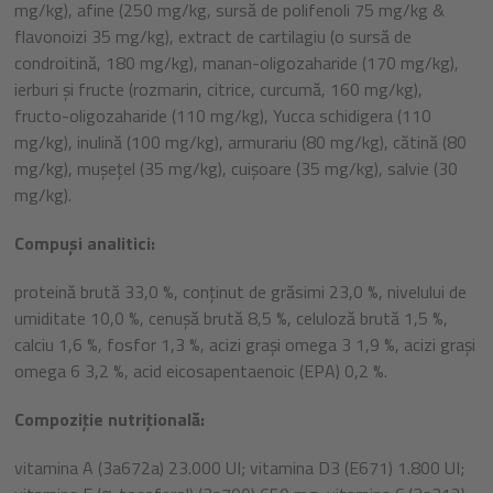
mg/kg), afine (250 mg/kg, sursă de polifenoli 75 mg/kg &
flavonoizi 35 mg/kg), extract de cartilagiu (o sursă de
condroitină, 180 mg/kg), manan-oligozaharide (170 mg/kg),
ierburi şi fructe (rozmarin, citrice, curcumă, 160 mg/kg),
fructo-oligozaharide (110 mg/kg), Yucca schidigera (110
mg/kg), inulină (100 mg/kg), armurariu (80 mg/kg), cătină (80
mg/kg), mușețel (35 mg/kg), cuişoare (35 mg/kg), salvie (30
mg/kg).
Compuși analitici:
proteină brută 33,0 %, conţinut de grăsimi 23,0 %, nivelului de
umiditate 10,0 %, cenuşă brută 8,5 %, celuloză brută 1,5 %,
calciu 1,6 %, fosfor 1,3 %, acizi graşi omega 3 1,9 %, acizi graşi
omega 6 3,2 %, acid eicosapentaenoic (EPA) 0,2 %.
Compoziție nutrițională:
vitamina A (3a672a) 23.000 UI; vitamina D3 (E671) 1.800 UI;