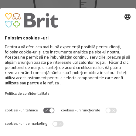
45
Daily dose
Produse
similare