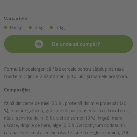
Variantele
0.4 kg
2 kg
7 kg
De unde să cumpăr?
Formulă hipoalergenică fără cereale pentru cățeluși de rase
foarte mici (între 2 săptămâni și 10 luni) și mamele acestora.
Compoziție:
făină din carne de miel (35 %), proteină din miel proaspăt (20
%), mazăre galbenă, grăsime de pui (conservată cu tocoferoli),
năut, semințe de in (5 %), ulei de somon (3 %), hrișcă, mere
uscate, drojdie de bere, alge (0,5 %, Ascophyllum nodosum),
carapace de crustacee hidrolizate (sursă de glucozamină, 290