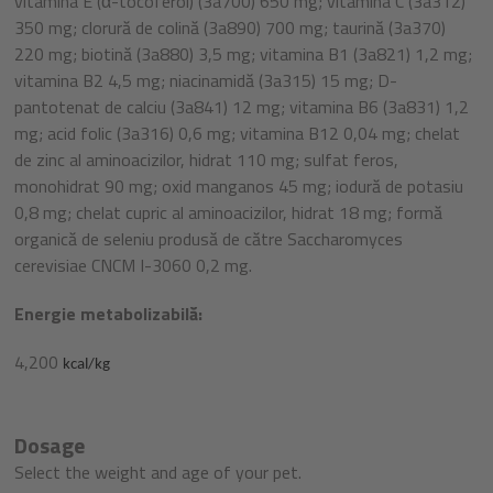
vitamina E (α-tocoferol) (3a700) 650 mg; vitamina C (3a312)
350 mg; clorură de colină (3a890) 700 mg; taurină (3a370)
220 mg; biotină (3a880) 3,5 mg; vitamina B1 (3a821) 1,2 mg;
vitamina B2 4,5 mg; niacinamidă (3a315) 15 mg; D-
pantotenat de calciu (3a841) 12 mg; vitamina B6 (3a831) 1,2
mg; acid folic (3a316) 0,6 mg; vitamina B12 0,04 mg; chelat
de zinc al aminoacizilor, hidrat 110 mg; sulfat feros,
monohidrat 90 mg; oxid manganos 45 mg; iodură de potasiu
0,8 mg; chelat cupric al aminoacizilor, hidrat 18 mg; formă
organică de seleniu produsă de către Saccharomyces
cerevisiae CNCM I-3060 0,2 mg.
Energie metabolizabilă:
4,200
kcal/kg
Dosage
Select the weight and age of your pet.