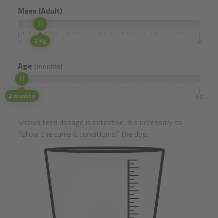
Mass (Adult)
2 Kg
1
10
Age
(months)
2 months
1
96
Shown feed dosage is indicative. It's necessary to
follow the current condition of the dog.