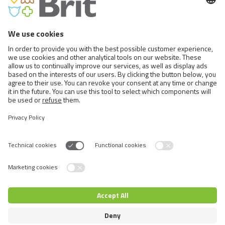
244
Dosis diaria
Productos
semejantes
Switch language