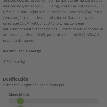
aminoácidos, hidratado (E1) 60 mg, quelato de manganeso de
aminoácidos, hidratado (E5) 30 mg, yoduro de potasio (3b201)
0,5 mg, quelato cúprico de aminoácidos, hidratado (E4) 12 mg,
forma orgánica de selenio producida por Saccharomyces
cerevisiae CNCM I-3060 (3b8.10) 0,2 mg. Contiene
antioxidantes autorizados por la UE: extractos de tocoferol de
aceites vegetales (1b306), palmitato de ascorbilo (1b304) &
extracto de romero.
Metabolizable energy:
3 770 kcal/kg
Dosificación
Select the weight and age of your pet.
Mass (Adult)