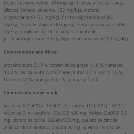
(fuente de condroitina, 150 mg/kg), hierbas y frutas (clavo,
cítricos, romero, cúrcuma, 120 mg/kg), manano-
oligosacáridos (120 mg/kg), fructo-oligosacáridos (90
mg/kg), Yuca de Mojave (90 mg/kg), secas de manzanilla (80
mg/kg), mejillones de labios verdes (fuente de
glicosaminoglicanos, 50 mg/kg), arándanos secos (50 mg/kg).
Componentes analíticos:
proteína bruta 27,0 %, contenido de grasa 14,0 %, humedad
10,0 %, ceniza bruta 7,0 %, fibras brutas 2,0 %, calcio 1,5 %,
fósforo 1,1 %, omega-3 0,2 %, omega-6 1,6 %.
Composición nutricional:
vitamina A (3a672a) 15 000 UI, vitamina D3 (E671) 1 000 UI,
vitamina E (α-tocoferol) (3a700) 400 mg, biotina (3a880) 0,5
mg, cloruro de colina (3a890) 500 mg, quelato de zinc de
aminoácidos hidratado (3b606) 70 mg, quelato ferroso de