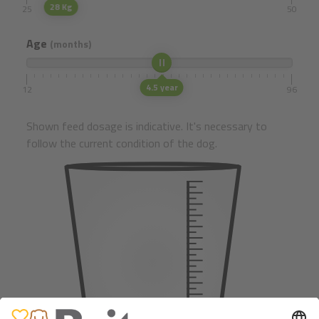
28 Kg
25
50
Age
(months)
4.5 year
12
96
Shown feed dosage is indicative. It's necessary to
follow the current condition of the dog.