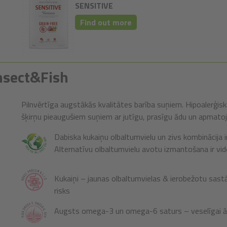
SENSITIVE
Find out more
Insect&Fish
Pilnvērtīga augstākās kvalitātes barība suņiem. Hipoalerģis
šķirņu pieaugušiem suņiem ar jutīgu, prasīgu ādu un apmato
Dabiska kukaiņu olbaltumvielu un zivs kombinācija ir
Alternatīvu olbaltumvielu avotu izmantošana ir vi
Kukaiņi – jaunas olbaltumvielas & ierobežotu sas
risks
Augsts omega-3 un omega-6 saturs – veselīgai 