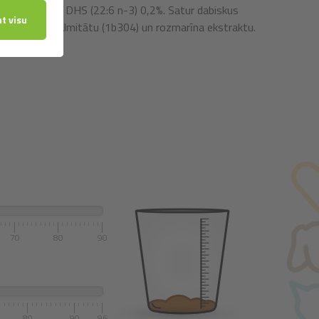
5 n-3) 0,25%, DHS (22:6 n-3) 0,2%. Satur dabiskus
i)), askorbilpalmitātu (1b304) un rozmarīna ekstraktu.
70
80
90
80
90
96