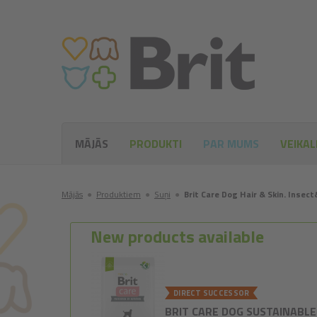
MĀJĀS
PRODUKTI
PAR MUMS
VEIKAL
Mājās
●
Produktiem
●
Suņi
●
Brit Care Dog Hair & Skin. Insect
New products available
DIRECT SUCCESSOR
BRIT CARE DOG SUSTAINABLE