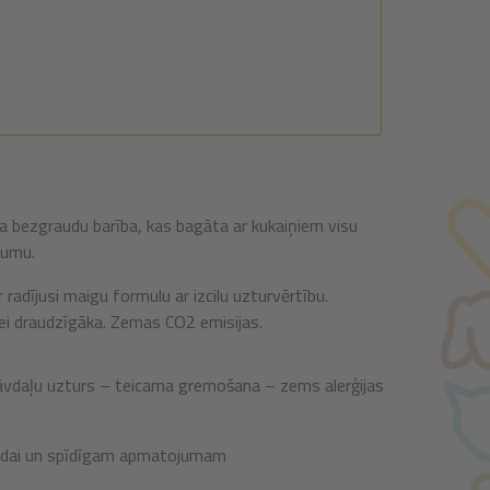
ka bezgraudu barība, kas bagāta ar kukaiņiem visu
jumu.
 radījusi maigu formulu ar izcilu uzturvērtību.
dei draudzīgāka. Zemas CO2 emisijas.
tāvdaļu uzturs – teicama gremošana – zems alerģijas
ādai un spīdīgam apmatojumam