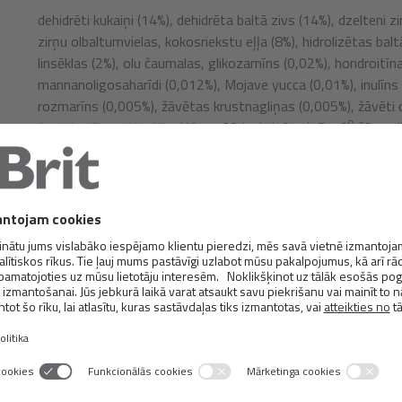
dehidrēti kukaiņi (14%), dehidrēta baltā zivs (14%), dzelteni z
zirņu olbaltumvielas, kokosriekstu eļļa (8%), hidrolizētas balt
linsēklas (2%), olu čaumalas, glikozamīns (0,02%), hondroitīn
mannanoligosaharīdi (0,012%), Mojave yucca (0,01%), inulīns 
rozmarīns (0,005%), žāvētas krustnagliņas (0,005%), žāvēti 
9
Lactobacillus acidophilus
HA – 122 inaktivēts (15x10
šūnas/k
Analītiskās sastāvdaļas:
kopproteīns 25,0%, tauki 13,0%, mitrums 10,0%, koppelni 7,2
nātrijs 0,25%.
Uzturvielu sastāvs:
A vitamīns (3a672a) 23 000 SV, D
vitamīns (3a671) 1800 S
3
300 mg, holīna hlorīds (3a890) 2000 mg, L-karnitīns (3a910
0,8 mg, B
vitamīns (3a821) 4 mg, B
vitamīns (3a825i) 8 m
1
2
(3a841) 20 mg, B
vitamīns (3a831) 3 mg, folskābe (3a316)
6
100 mg, dzelzs (3b106) 90 mg, mangāns (3b504) 45 mg, kāli