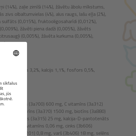
irņi (14%), zaļie zirnīši (14%), žāvētu ābolu mīkstums,
ās zivs olbaltumvielas (4%), alus raugs, lašu eļļa (2%),
a sulfāts (0,015%), fruktooligosaharīdi (0,012%),
(0,009%), žāvēti piena dadži (0,005%), žāvēts
citrusaugļi (0,005%), žāvēta kurkuma (0,005%),
g).
%, kopšķiedra 3,2%, kalcijs 1,1%, fosfors 0,5%,
V, E vitamīns (3a700) 600 mg, C vitamīns (3a312)
) 550 mg, taurīns (3a370) 1500 mg, biotīns (3a880)
g, niacinamīds (3a315) 25 mg, kalcija-D-pantotenāts
 0,8 mg, B
vitamīns 0,06 mg, cinks (3b606)
12
ja jodīds (3b201) 0,8 mg, varš (3b406) 18 mg, selēns