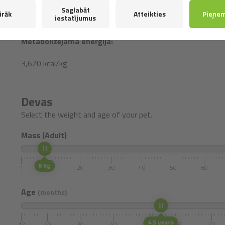
(3b810) 0,2 mg.
Omega-3
:
0,7%,
omega-6:
2,5%, EPS (20:
antioksidantus: tokoferola ekstraktus no augu eļļas (1b306 (
Metabolizējama enerģija:
3,620 kcal/kg
Devas
Select the weight and age of your pet.
Mass (Adult)
8 Kg
1
10
20
30
40
50
60
Age
(months)
4.5 years
12
20
30
40
50
60
70