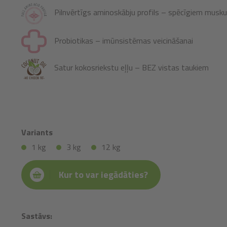
Pilnvērtīgs aminoskābju profils – spēcīgiem musku
Probiotikas – imūnsistēmas veicināšanai
Satur kokosriekstu eļļu – BEZ vistas taukiem
Variants
1 kg
3 kg
12 kg
Kur to var iegādāties?
Sastāvs: