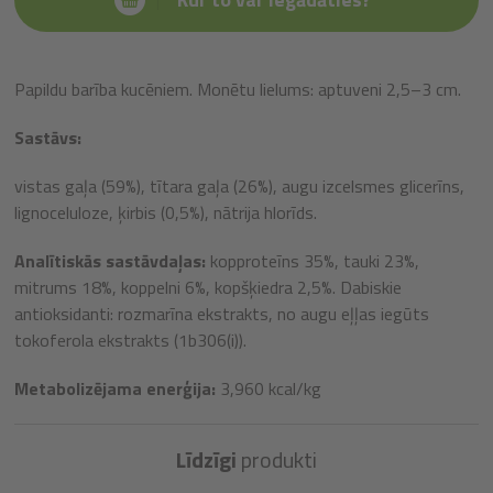
Papildu barība kucēniem. Monētu lielums: aptuveni 2,5–3 cm.
Sastāvs:
vistas gaļa (59%), tītara gaļa (26%), augu izcelsmes glicerīns,
lignoceluloze, ķirbis (0,5%), nātrija hlorīds.
Analītiskās sastāvdaļas:
kopproteīns 35%, tauki 23%,
mitrums 18%, koppelni 6%, kopšķiedra 2,5%. Dabiskie
antioksidanti: rozmarīna ekstrakts, no augu eļļas iegūts
tokoferola ekstrakts (1b306(i)).
Metabolizējama enerģija:
3,960 kcal/kg
Līdzīgi
produkti