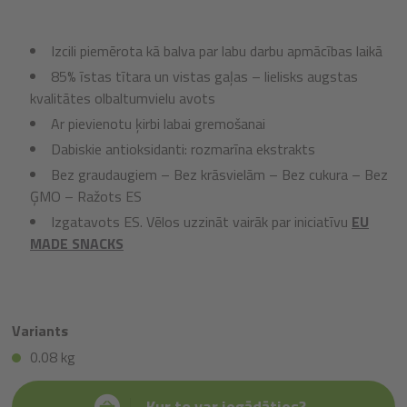
Izcili piemērota kā balva par labu darbu apmācības laikā
85% īstas tītara un vistas gaļas – lielisks augstas
kvalitātes olbaltumvielu avots
Ar pievienotu ķirbi labai gremošanai
Dabiskie antioksidanti: rozmarīna ekstrakts
Bez graudaugiem – Bez krāsvielām – Bez cukura – Bez
ĢMO – Ražots ES
Izgatavots ES. Vēlos uzzināt vairāk par iniciatīvu
EU
MADE SNACKS
Variants
0.08 kg
Kur to var iegādāties?