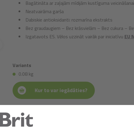
Bagātināta ar zaļajām mīdijām kustīguma veicināšana
Neatvairāma garša
Dabiskie antioksidanti: rozmarīna ekstrakts
Bez graudaugiem – Bez krāsvielām – Bez cukura – 
Izgatavots ES. Vēlos uzzināt vairāk par iniciatīvu
EU 
Variants
0.08 kg
Kur to var iegādāties?
Sastāvs:
vistas gaļa (59%), lasis (26%), augu izcelsmes glicerīns, ligno