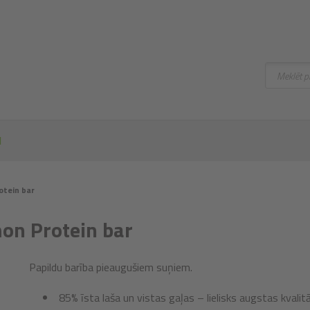
Meklēt
I
otein bar
on Protein bar
Papildu barība pieaugušiem suņiem.
85% īsta laša un vistas gaļas – lielisks augstas kvali