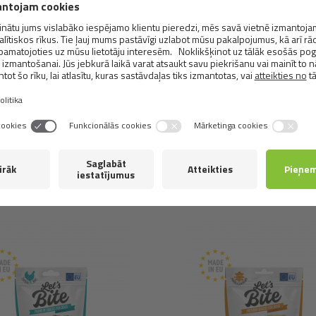
Analītiskās sastāvdaļas:
kopproteīns 31%, tauki 28%, mitru
antioksidanti: rozmarīna ekstrakts, no augu eļļas iegūts toko
Metabolizējama enerģija:
4,180 kcal/kg.
Līdzīgi
produkti