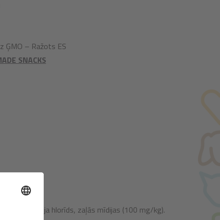
i
Bez ĢMO – Ražots ES
MADE SNACKS
celuloze, nātrija hlorīds, zaļās mīdijas (100 mg/kg).