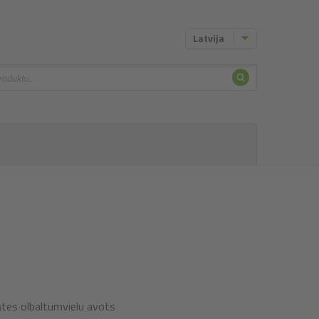
Latvija
Meklēt
tātes olbaltumvielu avots