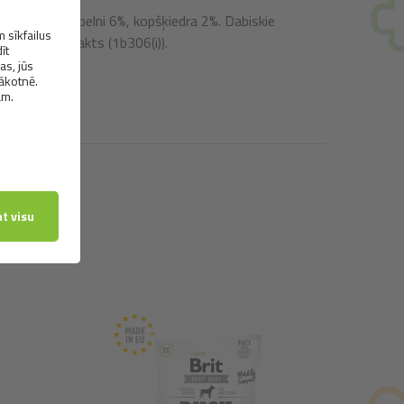
ms 18%, koppelni 6%, kopšķiedra 2%. Dabiskie
ferola ekstrakts (1b306(i)).