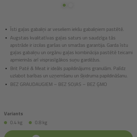
Īsti gaļas gabaliņi ar veseliem iekšu gabaliņiem pastētē.
Augstais kvalitatīvas gaļas saturs un saudzīga tās
apstrāde ir izcilas garšas un smaržas garantija. Garda īstu
gaļas gabaliņu un orgānu gaļas kombinācija pastētē teicami
apmierinās arī visprasīgākos suņu gardēžus.
Brit Paté & Meat ir ideāls papildinājums granulām. Palīdz
uzlabot barības un uzņemšanu un šķidruma papildināšanu.
BEZ GRAUDAUGIEM – BEZ SOJAS – BEZ ĢMO
Variants
0.4 kg
0.8 kg