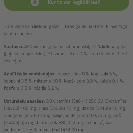
Kur to var iegādāties?
70 % vistas un liellopu gaļas + tīras gaļas pastēte. Pilnvērtīga
barība suņiem.
Sastāvs:
48 % vistas (gaļa un subprodukti), 22 % liellopa gaļas
(gaļa un subprodukti), 3% zirņu cietes, 1 % zirņu šķiedras, 0,5 %
lašu eļļas.
Analītiskās sastāvdaļas:
kopproteīns 8 %, koptauki 5 %,
koppelni 3,5 %, mitrums 78 %, kopšķiedra 0,5 %, kalcijs 0,1 %,
fosfors 0,3 %, nātrijs 0,2 %.
Uzturvielu sastāvs:
D3 vitamīns (3a671) 250 SV, E vitamīns
(3a700) 100 mg, cinks (3b606) 15 mg, dzelzs (3b106) 10 mg,
mangāns (3b504) 3 mg, kālija jodīds (3b201) 0,75 mg, varš
(3b406) 0,5 mg, biotīns (3a880) 0,2 mg. Tehnoloģiskās
piedevas 1 kg: Karubīns (E410) 5000 mg.