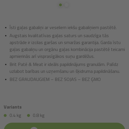
Īsti gaļas gabaliņi ar veseliem iekšu gabaliņiem pastētē.
Augstais kvalitatīvas gaļas saturs un saudzīga tās
apstrāde ir izcilas garšas un smaržas garantija. Garda īstu
gaļas gabaliņu un orgānu gaļas kombinācija pastētē teicami
apmierinās arī visprasīgākos suņu gardēžus.
Brit Paté & Meat ir ideāls papildinājums granulām. Palīdz
uzlabot barības un uzņemšanu un šķidruma papildināšanu.
BEZ GRAUDAUGIEM – BEZ SOJAS – BEZ ĢMO
Variants
0.4 kg
0.8 kg