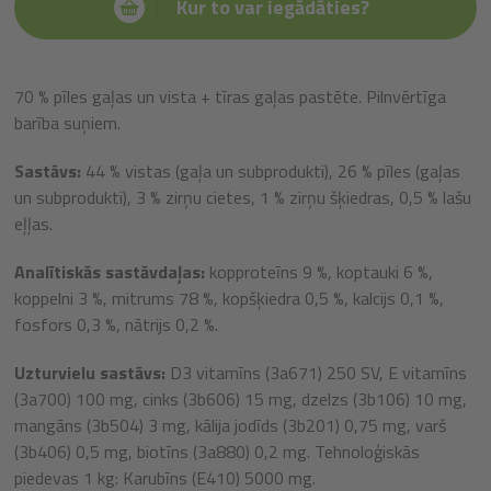
Kur to var iegādāties?
70 % pīles gaļas un vista + tīras gaļas pastēte. Pilnvērtīga
barība suņiem.
Sastāvs:
44 % vistas (gaļa un subprodukti), 26 % pīles (gaļas
un subprodukti), 3 % zirņu cietes, 1 % zirņu šķiedras, 0,5 % lašu
eļļas.
Analītiskās sastāvdaļas:
kopproteīns 9 %, koptauki 6 %,
koppelni 3 %, mitrums 78 %, kopšķiedra 0,5 %, kalcijs 0,1 %,
fosfors 0,3 %, nātrijs 0,2 %.
Uzturvielu sastāvs:
D3 vitamīns (3a671) 250 SV, E vitamīns
(3a700) 100 mg, cinks (3b606) 15 mg, dzelzs (3b106) 10 mg,
mangāns (3b504) 3 mg, kālija jodīds (3b201) 0,75 mg, varš
(3b406) 0,5 mg, biotīns (3a880) 0,2 mg. Tehnoloģiskās
piedevas 1 kg: Karubīns (E410) 5000 mg.