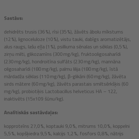
Sastāvs:
dehidrēts trusis (36 %), rīsi (35 %), žāvēts ābolu mīkstums
(12 %), lignoceluloze (10 %), vistu tauki, dabīgs aromatizētājs,
alus raugs, lašu eļļa (1 %), psilliuma sēnalas un sēklas (0,5 %),
zirņu milti, glikozamīns (300 mg/kg), fruktooligosaharīdi
(230 mg/kg), hondroitīna sulfāts (230 mg/kg), mannāna
oligosaharīdi (180 mg/kg), palmu lilija (180 mg/kg), īstā
mārdadža sēklas (110 mg/kg), β-glikāni (60 mg/kg), žāvēta
sirds mātere (60 mg/kg), žāvēts parastais smiltsērkšķis (60
mg/kg), probiotiķis Lactobacillus helveticus HA – 122,
inaktivēts (15x109 šūnu/kg).
Analītiskās sastāvdaļas:
kopproteīns 27,0 %, koptauki 9,0 %, mitrums 10,0 %, koppelni
5,5 %, kopšķiedra 9,5 %, kalcijs 1,2 %, fosfors 0,8 %, nātrijs