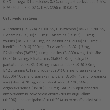
0,3 %, omega-3 taukskābes 0,3 %, omega-6 taukskābes 1,5 %,
EPA (20:5 n-3) 0,02 %, DHA (22:6 n-3) 0,05 %.
Uzturvielu sastāvs:
A vitamīns (3a672a) 23 000 SV, D3 vitamīns (3a671) 1700 SV,
E vitamīns (3a700) 550 mg, C vitamīns (3a312) 350 mg,
taurīns (3a370) 1500 mg, holīna hlorīds (3a890) 1800 mg, L-
karnitīns (3a910) 300 mg, B1 vitamīns (3a821) 3 mg,
B2 vitamīns (3a825i) 11 mg, biotīns (3a880) 4 mg, folskābe
(3a316) 1,4 mg, B6 vitamīns (3a831) 3 mg, kalcija D-
pantotenāts (3a841) 30 mg, niacinamīds (3a315) 38 mg,
B12 vitamīns 0,12 mg, jods (3b201) 0,9 mg, organisks cinks
(3b606) 100 mg, organisks mangāns (3b504) 45 mg, organisks
varš (3b406) 20 mg, organiska dzelzs (3b106) 88 mg,
organisks selēns (3b810) 0,18 mg. Satur ES apstiprinātus
antioksidantus: tokoferola ekstraktus no augu eļļām
(1b306(i)), askorbilpalmitātu (1b304) un rozmarīna ekstraktu.