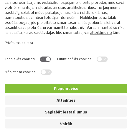
BRIT FRESH CHICKEN WITH
POTATO ADULT GREAT LIFE
Switch language
© 2026 VAFO PRAHA s.r.o. Visas tiesības rezervētas