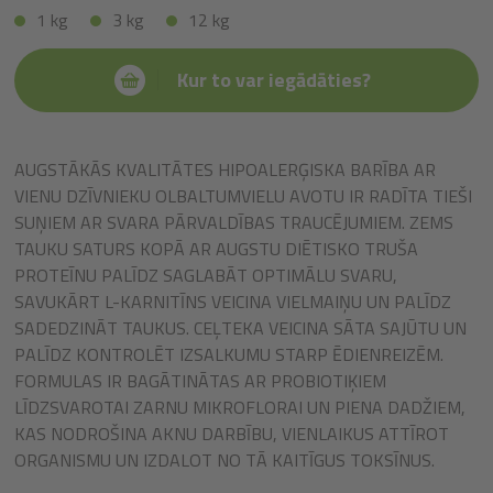
1 kg
3 kg
12 kg
Kur to var iegādāties?
AUGSTĀKĀS KVALITĀTES HIPOALERĢISKA BARĪBA AR
VIENU DZĪVNIEKU OLBALTUMVIELU AVOTU IR RADĪTA TIEŠI
SUŅIEM AR SVARA PĀRVALDĪBAS TRAUCĒJUMIEM. ZEMS
TAUKU SATURS KOPĀ AR AUGSTU DIĒTISKO TRUŠA
PROTEĪNU PALĪDZ SAGLABĀT OPTIMĀLU SVARU,
SAVUKĀRT L-KARNITĪNS VEICINA VIELMAIŅU UN PALĪDZ
SADEDZINĀT TAUKUS. CEĻTEKA VEICINA SĀTA SAJŪTU UN
PALĪDZ KONTROLĒT IZSALKUMU STARP ĒDIENREIZĒM.
FORMULAS IR BAGĀTINĀTAS AR PROBIOTIĶIEM
LĪDZSVAROTAI ZARNU MIKROFLORAI UN PIENA DADŽIEM,
KAS NODROŠINA AKNU DARBĪBU, VIENLAIKUS ATTĪROT
ORGANISMU UN IZDALOT NO TĀ KAITĪGUS TOKSĪNUS.