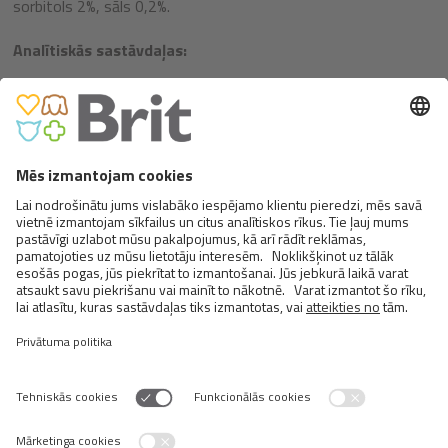
sorbitols 2%, sāls 0,2%.
Analītiskās sastāvdaļas:
kopproteīns 23%, tauki 5%, mitrums 23%, koppelni 4%,
kopšķiedra 0,2%.
Metabolizējama enerģija:
3050 kcal/kg
Vislabāk pasniegt no saujas kā apbalvojumu vai kārumu, kad
kopā ar savu mīluli relaksēti baudāt dienu.
Līdzīgi
produkti