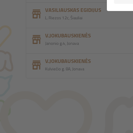
VASILIAUSKAS EGIDIJUS
L. Riezos 12c, Šiauliai
V.JOKUBAUSKIENĖS
Janonio g.4, Jonava
V.JOKUBAUSKIENĖS
Kulviečio g. 8A, Jonava
KATSAS
Turgaus g. 1, Jonava
KABARGA
Turgaus g.1, Jonava