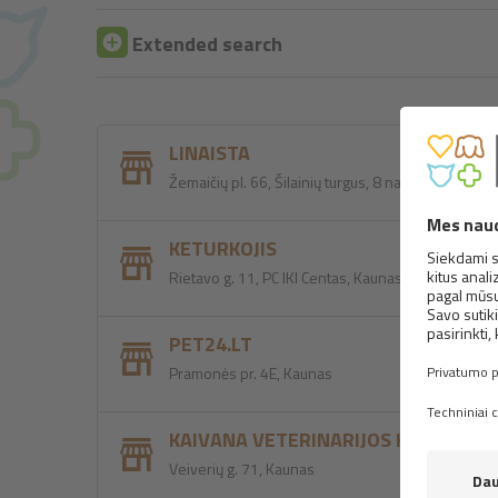
Extended search
LINAISTA
Žemaičių pl. 66, Šilainių turgus, 8 namelis, Kaunas
KETURKOJIS
Rietavo g. 11, PC IKI Centas, Kaunas
PET24.LT
Pramonės pr. 4E, Kaunas
KAIVANA VETERINARIJOS KLINIKA
Veiverių g. 71, Kaunas