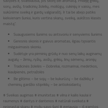
savybes ir, svarbiausia, jos skonį bei aromatą. Pridėję grikių,
sorų, avižų, tradicinių žolelių, moliūgų, cukinijų ir vaisių, mes
sukūrėme sveiką ir gardų valgiaraštį. Ir tai be abejo patiks
kiekvienam šuniui, kuris vertina skanų, sveiką, aukštos klasės
maistą“.
Suaugusiems šunims su antsvoriu ir senyviems šunims
Geresnis skonis ir gaivus aromatas, ilgiau tęsiantis
mėgavimasis skoniu.
Sudėtyje yra pirminių grūdų ir nuo senų laikų auginamų
augalų – žirnių, ryžių, avižų, grikių, linų sėmenų, aronijų
Tradicinės žolelės – čiobreliai, rozmarinai, medetkos,
kiaulpienės, petražolės
Be glitimo – be sojų – be kukurūzų – be dažiklių ir
cheminių gardžio stipriklių – be antioksidantų
# Sveikas augimas # imunitetas # vilna ir kailis kaulai ir
raumenys # dantys ir dantenos # natūrali sveikata #
neįprastai skanu # myliu savo šunį # geriausia – iš gamtos