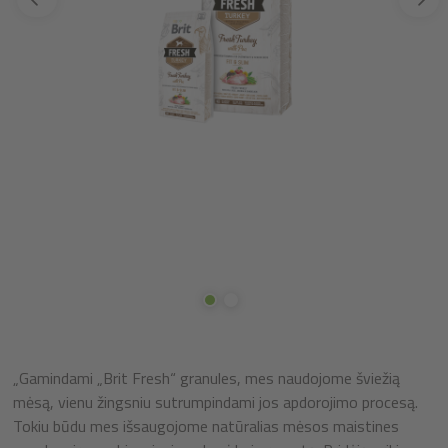
„Gamindami „Brit Fresh“ granules, mes naudojome šviežią
mėsą, vienu žingsniu sutrumpindami jos apdorojimo procesą.
Tokiu būdu mes išsaugojome natūralias mėsos maistines