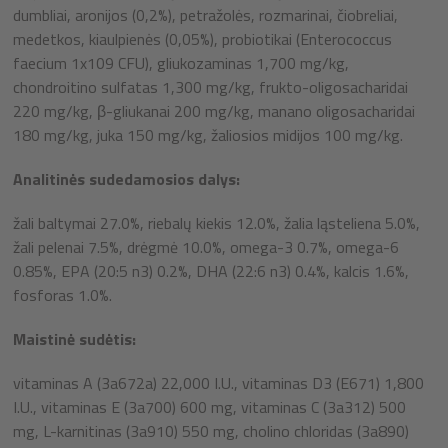
dumbliai, aronijos (0,2%), petražolės, rozmarinai, čiobreliai,
medetkos, kiaulpienės (0,05%), probiotikai (Enterococcus
faecium 1x109 CFU), gliukozaminas 1,700 mg/kg,
chondroitino sulfatas 1,300 mg/kg, frukto-oligosacharidai
220 mg/kg, β-gliukanai 200 mg/kg, manano oligosacharidai
180 mg/kg, juka 150 mg/kg, žaliosios midijos 100 mg/kg.
Analitinės sudedamosios dalys:
žali baltymai 27.0%, riebalų kiekis 12.0%, žalia ląsteliena 5.0%,
žali pelenai 7.5%, drėgmė 10.0%, omega-3 0.7%, omega-6
0.85%, EPA (20:5 n3) 0.2%, DHA (22:6 n3) 0.4%, kalcis 1.6%,
fosforas 1.0%.
Maistinė sudėtis:
vitaminas A (3a672a) 22,000 I.U., vitaminas D3 (E671) 1,800
I.U., vitaminas E (3a700) 600 mg, vitaminas C (3a312) 500
mg, L-karnitinas (3a910) 550 mg, cholino chloridas (3a890)