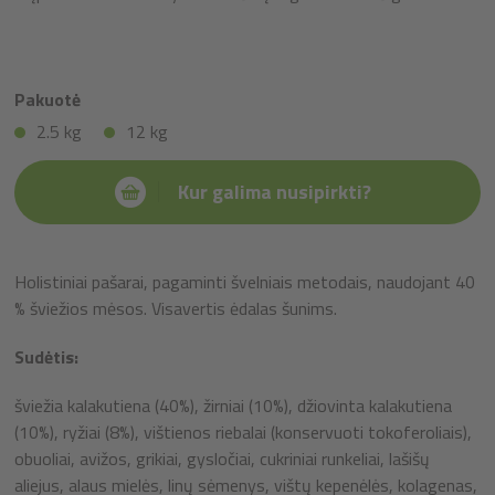
Pakuotė
2.5 kg
12 kg
Kur galima nusipirkti?
Holistiniai pašarai, pagaminti švelniais metodais, naudojant 40
% šviežios mėsos. Visavertis ėdalas šunims.
Sudėtis:
šviežia kalakutiena (40%), žirniai (10%), džiovinta kalakutiena
(10%), ryžiai (8%), vištienos riebalai (konservuoti tokoferoliais),
obuoliai, avižos, grikiai, gysločiai, cukriniai runkeliai, lašišų
aliejus, alaus mielės, linų sėmenys, vištų kepenėlės, kolagenas,