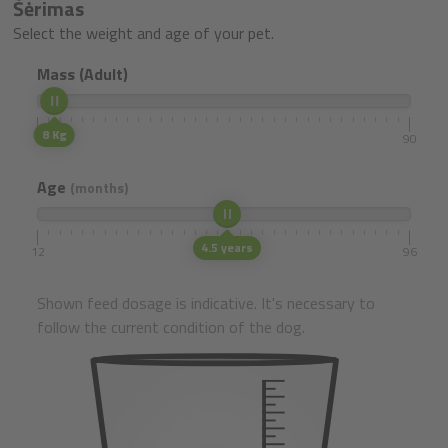
Šėrimas
Select the weight and age of your pet.
Mass (Adult)
8 Kg
5
90
Age
(months)
4.5 years
12
96
Shown feed dosage is indicative. It's necessary to
follow the current condition of the dog.