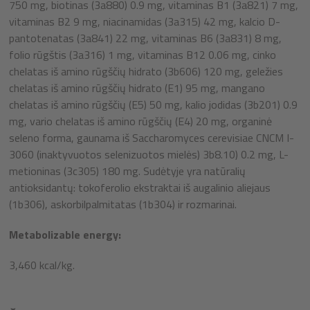
750 mg, biotinas (3a880) 0.9 mg, vitaminas B1 (3a821) 7 mg,
vitaminas B2 9 mg, niacinamidas (3a315) 42 mg, kalcio D-
pantotenatas (3a841) 22 mg, vitaminas B6 (3a831) 8 mg,
folio rūgštis (3a316) 1 mg, vitaminas B12 0.06 mg, cinko
chelatas iš amino rūgščių hidrato (3b606) 120 mg, geležies
chelatas iš amino rūgščių hidrato (E1) 95 mg, mangano
chelatas iš amino rūgščių (E5) 50 mg, kalio jodidas (3b201) 0.9
mg, vario chelatas iš amino rūgščių (E4) 20 mg, organinė
seleno forma, gaunama iš Saccharomyces cerevisiae CNCM I-
3060 (inaktyvuotos selenizuotos mielės) 3b8.10) 0.2 mg, L-
metioninas (3c305) 180 mg. Sudėtyje yra natūralių
antioksidantų: tokoferolio ekstraktai iš augalinio aliejaus
(1b306), askorbilpalmitatas (1b304) ir rozmarinai.
Metabolizable energy:
3,460 kcal/kg.